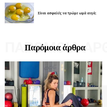
Είναι ασφαλές να τρώμε ωμά αυγά;
ΠΑΡΌΜΟΙΑ ΆΡ
Παρόμοια άρθρα