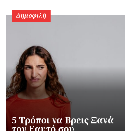
Δημοφιλή
5 Τρόποι να Βρεις Ξανά
τον Εαυτό σου