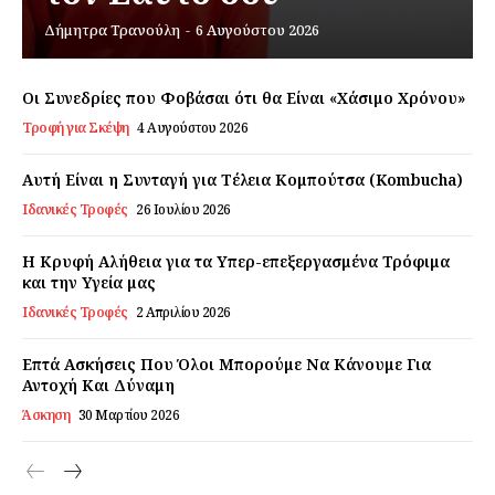
Δήμητρα Τρανούλη
-
6 Αυγούστου 2026
Εγγραφείτε τώρα!
Οι Συνεδρίες που Φοβάσαι ότι θα Είναι «Χάσιμο Χρόνου»
Τροφή για Σκέψη
4 Αυγούστου 2026
Daily Food
Αυτή Είναι η Συνταγή για Τέλεια Κομπούτσα (Kombucha)
Ιδανικές Τροφές
26 Ιουλίου 2026
Σχετικά με εμάς
Αποποίηση Ευθυνών
Η Κρυφή Αλήθεια για τα Υπερ-επεξεργασμένα Τρόφιμα
και την Υγεία μας
Ο λογαριασμός μου
Ιδανικές Τροφές
2 Απριλίου 2026
Επικοινωνία
Επτά Ασκήσεις Που Όλοι Μπορούμε Να Κάνουμε Για
Αντοχή Και Δύναμη
Άσκηση
30 Μαρτίου 2026