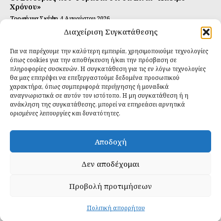
Χρόνου»
Τροφή για Σκέψη
4 Αυγούστου 2026
Διαχείριση Συγκατάθεσης
Αυτή Είναι η Συνταγή για Τέλεια Κομπούτσα
(Kombucha)
Για να παρέχουμε την καλύτερη εμπειρία, χρησιμοποιούμε τεχνολογίες
Ιδανικές Τροφές
26 Ιουλίου 2026
όπως cookies για την αποθήκευση ή/και την πρόσβαση σε
πληροφορίες συσκευών. Η συγκατάθεση για τις εν λόγω τεχνολογίες
θα μας επιτρέψει να επεξεργαστούμε δεδομένα προσωπικού
Εγγραφείτε
χαρακτήρα, όπως συμπεριφορά περιήγησης ή μοναδικά
αναγνωριστικά σε αυτόν τον ιστότοπο. Η μη συγκατάθεση ή η
ανάκληση της συγκατάθεσης, μπορεί να επηρεάσει αρνητικά
ορισμένες λειτουργίες και δυνατότητες.
ΕΓΓΡΑΦΉ
Αποδοχή
Έχω διαβάσει και δέχομαι την
πολιτική απορρήτου
.
Δεν αποδέχομαι
Προβολή προτιμήσεων
Daily Food © 2024 All Rights Reserved. Powered by
Fos
Creative
.
Πολιτική απορρήτου