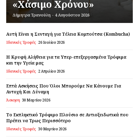
«Χάσιμο Χρόνου»
Δήμητρα Τρανούλη
-
4 Αυγούστου 2026
Εγγραφείτε τώρα!
Αυτή Είναι η Συνταγή για Τέλεια Κομπούτσα (Kombucha)
Ιδανικές Τροφές
26 Ιουλίου 2026
Daily Food
Η Κρυφή Αλήθεια για τα Υπερ-επεξεργασμένα Τρόφιμα
και την Υγεία μας
Σχετικά με εμάς
Ιδανικές Τροφές
2 Απριλίου 2026
Αποποίηση Ευθυνών
Επτά Ασκήσεις Που Όλοι Μπορούμε Να Κάνουμε Για
Ο λογαριασμός μου
Αντοχή Και Δύναμη
Επικοινωνία
Άσκηση
30 Μαρτίου 2026
Το Εκπληκτικό Τρόφιμο Πλούσιο σε Αντιοξειδωτικά που
Πρέπει να Τρως Περισσότερο
Ιδανικές Τροφές
30 Μαρτίου 2026