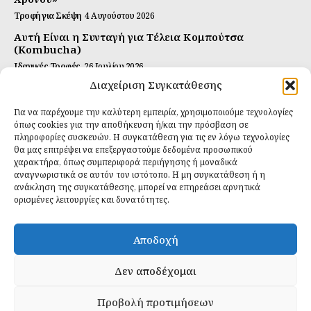
Τροφή για Σκέψη
4 Αυγούστου 2026
Αυτή Είναι η Συνταγή για Τέλεια Κομπούτσα
(Kombucha)
Ιδανικές Τροφές
26 Ιουλίου 2026
Διαχείριση Συγκατάθεσης
Η Κρυφή Αλήθεια για τα Υπερ-επεξεργασμένα
Τρόφιμα και την Υγεία μας
Για να παρέχουμε την καλύτερη εμπειρία, χρησιμοποιούμε τεχνολογίες
Ιδανικές Τροφές
2 Απριλίου 2026
όπως cookies για την αποθήκευση ή/και την πρόσβαση σε
πληροφορίες συσκευών. Η συγκατάθεση για τις εν λόγω τεχνολογίες
θα μας επιτρέψει να επεξεργαστούμε δεδομένα προσωπικού
Εγγραφείτε
χαρακτήρα, όπως συμπεριφορά περιήγησης ή μοναδικά
αναγνωριστικά σε αυτόν τον ιστότοπο. Η μη συγκατάθεση ή η
ανάκληση της συγκατάθεσης, μπορεί να επηρεάσει αρνητικά
ορισμένες λειτουργίες και δυνατότητες.
ΕΓΓΡΑΦΉ
Αποδοχή
Έχω διαβάσει και δέχομαι την
πολιτική απορρήτου
.
Δεν αποδέχομαι
Προβολή προτιμήσεων