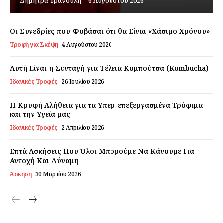
Δήμητρα Τρανούλη
-
6 Αυγούστου 2026
Εγγραφείτε τώρα!
Οι Συνεδρίες που Φοβάσαι ότι θα Είναι «Χάσιμο Χρόνου»
Τροφή για Σκέψη
4 Αυγούστου 2026
Daily Food
Αυτή Είναι η Συνταγή για Τέλεια Κομπούτσα (Kombucha)
Ιδανικές Τροφές
26 Ιουλίου 2026
Σχετικά με εμάς
Η Κρυφή Αλήθεια για τα Υπερ-επεξεργασμένα Τρόφιμα
Αποποίηση Ευθυνών
και την Υγεία μας
Ο λογαριασμός μου
Ιδανικές Τροφές
2 Απριλίου 2026
Επικοινωνία
Επτά Ασκήσεις Που Όλοι Μπορούμε Να Κάνουμε Για
Αντοχή Και Δύναμη
Άσκηση
30 Μαρτίου 2026