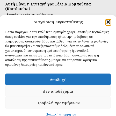
Αυτή Είναι η Συνταγή για Τέλεια Κομπούτσα
(Kombucha)
Ιδανικές Τροφές
26 Ιουλίου 2026
Διαχείριση Συγκατάθεσης
Η Κρυφή Αλήθεια για τα Υπερ-επεξεργασμένα
Τρόφιμα και την Υγεία μας
Για να παρέχουμε την καλύτερη εμπειρία, χρησιμοποιούμε τεχνολογίες
Ιδανικές Τροφές
2 Απριλίου 2026
όπως cookies για την αποθήκευση ή/και την πρόσβαση σε
πληροφορίες συσκευών. Η συγκατάθεση για τις εν λόγω τεχνολογίες
θα μας επιτρέψει να επεξεργαστούμε δεδομένα προσωπικού
Εγγραφείτε
χαρακτήρα, όπως συμπεριφορά περιήγησης ή μοναδικά
αναγνωριστικά σε αυτόν τον ιστότοπο. Η μη συγκατάθεση ή η
ανάκληση της συγκατάθεσης, μπορεί να επηρεάσει αρνητικά
ορισμένες λειτουργίες και δυνατότητες.
ΕΓΓΡΑΦΉ
Αποδοχή
Έχω διαβάσει και δέχομαι την
πολιτική απορρήτου
.
Δεν αποδέχομαι
Προβολή προτιμήσεων
Daily Food © 2024 All Rights Reserved. Powered by
Fos
Creative
.
Πολιτική απορρήτου