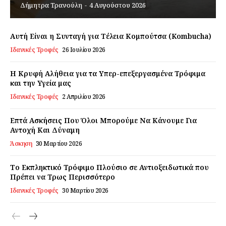
Δήμητρα Τρανούλη
-
4 Αυγούστου 2026
Εγγραφείτε τώρα!
Αυτή Είναι η Συνταγή για Τέλεια Κομπούτσα (Kombucha)
Ιδανικές Τροφές
26 Ιουλίου 2026
Η Κρυφή Αλήθεια για τα Υπερ-επεξεργασμένα Τρόφιμα
Daily Food
και την Υγεία μας
Ιδανικές Τροφές
2 Απριλίου 2026
Σχετικά με εμάς
Αποποίηση Ευθυνών
Επτά Ασκήσεις Που Όλοι Μπορούμε Να Κάνουμε Για
Αντοχή Και Δύναμη
Ο λογαριασμός μου
Άσκηση
30 Μαρτίου 2026
Επικοινωνία
Το Εκπληκτικό Τρόφιμο Πλούσιο σε Αντιοξειδωτικά που
Πρέπει να Τρως Περισσότερο
Ιδανικές Τροφές
30 Μαρτίου 2026