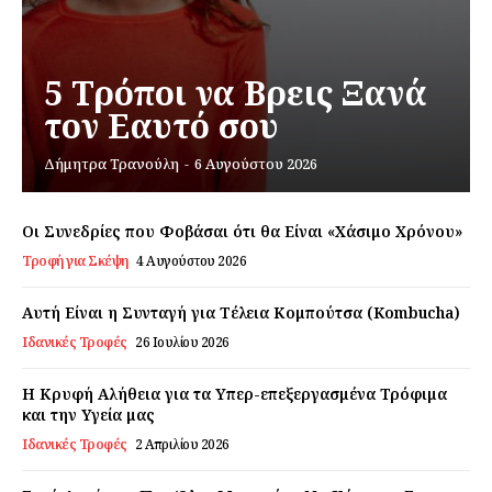
Σχετικά με εμάς
Αποποίηση Ευθυνών
5 Τρόποι να Βρεις Ξανά
Ο λογαριασμός μου
τον Εαυτό σου
Επικοινωνία
Δήμητρα Τρανούλη
-
6 Αυγούστου 2026
Οι Συνεδρίες που Φοβάσαι ότι θα Είναι «Χάσιμο Χρόνου»
Τροφή για Σκέψη
4 Αυγούστου 2026
Αυτή Είναι η Συνταγή για Τέλεια Κομπούτσα (Kombucha)
Ιδανικές Τροφές
26 Ιουλίου 2026
Η Κρυφή Αλήθεια για τα Υπερ-επεξεργασμένα Τρόφιμα
και την Υγεία μας
Ιδανικές Τροφές
2 Απριλίου 2026