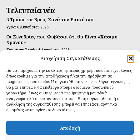
Τελευταία νέα
5 Τρόποι να Βρεις Ξανά τον Εαυτό σου
Υγεία
6 Αυγούστου 2026
Οι Συνεδρίες που Φοβάσαι ότι θα Είναι «Χάσιμο
Χρόνου»
Τροφή για Σκέψη
4 Αυγούστου 2026
Διαχείριση Συγκατάθεσης
Αυτή Είναι η Συνταγή για Τέλεια Κομπούτσα
(Kombucha)
Για να παρέχουμε την καλύτερη εμπειρία, χρησιμοποιούμε τεχνολογίες
Ιδανικές Τροφές
26 Ιουλίου 2026
όπως cookies για την αποθήκευση ή/και την πρόσβαση σε
πληροφορίες συσκευών. Η συγκατάθεση για τις εν λόγω τεχνολογίες
Εγγραφείτε
θα μας επιτρέψει να επεξεργαστούμε δεδομένα προσωπικού
χαρακτήρα, όπως συμπεριφορά περιήγησης ή μοναδικά
αναγνωριστικά σε αυτόν τον ιστότοπο. Η μη συγκατάθεση ή η
ανάκληση της συγκατάθεσης, μπορεί να επηρεάσει αρνητικά
ορισμένες λειτουργίες και δυνατότητες.
ΕΓΓΡΑΦΉ
Αποδοχή