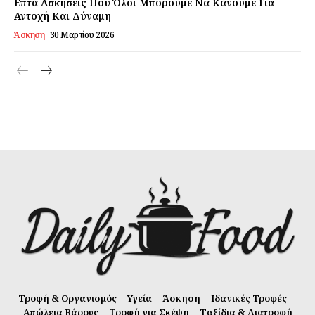
Επτά Ασκήσεις Που Όλοι Μπορούμε Να Κάνουμε Για
Αντοχή Και Δύναμη
Άσκηση
30 Μαρτίου 2026
Τροφή & Οργανισμός
Υγεία
Άσκηση
Ιδανικές Τροφές
Απώλεια Βάρους
Τροφή για Σκέψη
Ταξίδια & Διατροφή