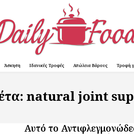
Άσκηση
Ιδανικές Τροφές
Απώλεια Βάρους
Τροφή γ
έτα:
natural joint su
Αυτό το Αντιφλεγμονώδε