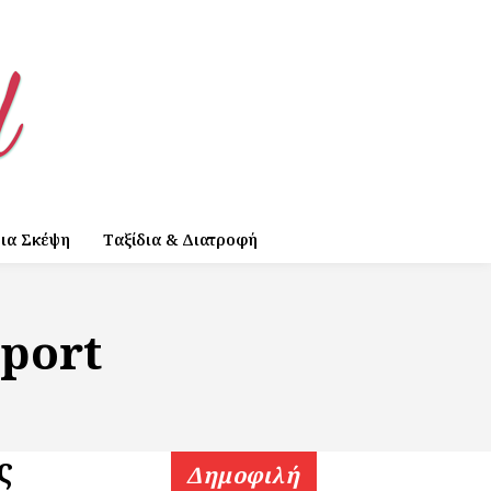
ια Σκέψη
Ταξίδια & Διατροφή
pport
ς
Δημοφιλή