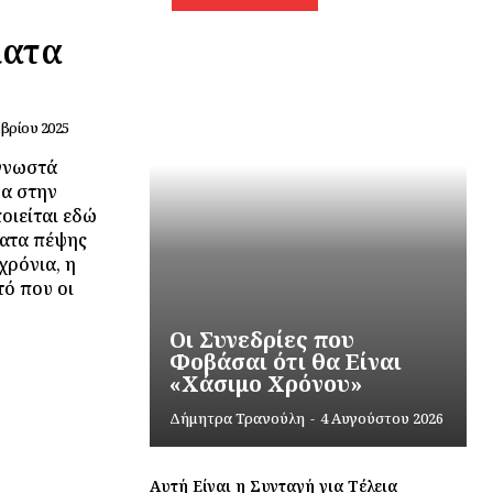
ματα
μβρίου 2025
 γνωστά
ρα στην
οιείται εδώ
ματα πέψης
χρόνια, η
τό που οι
ο
Οι Συνεδρίες που
Φοβάσαι ότι θα Είναι
«Χάσιμο Χρόνου»
Δήμητρα Τρανούλη
-
4 Αυγούστου 2026
Αυτή Είναι η Συνταγή για Τέλεια