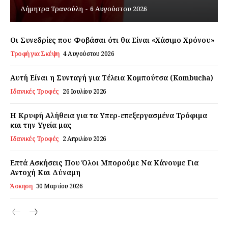
Δήμητρα Τρανούλη
-
6 Αυγούστου 2026
Εγγραφείτε τώρα!
Οι Συνεδρίες που Φοβάσαι ότι θα Είναι «Χάσιμο Χρόνου»
Τροφή για Σκέψη
4 Αυγούστου 2026
Daily Food
Αυτή Είναι η Συνταγή για Τέλεια Κομπούτσα (Kombucha)
Ιδανικές Τροφές
26 Ιουλίου 2026
Σχετικά με εμάς
Αποποίηση Ευθυνών
Η Κρυφή Αλήθεια για τα Υπερ-επεξεργασμένα Τρόφιμα
και την Υγεία μας
Ο λογαριασμός μου
Ιδανικές Τροφές
2 Απριλίου 2026
Επικοινωνία
Επτά Ασκήσεις Που Όλοι Μπορούμε Να Κάνουμε Για
Αντοχή Και Δύναμη
Άσκηση
30 Μαρτίου 2026