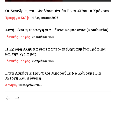
Εγγραφείτε τώρα!
Οι Συνεδρίες που Φοβάσαι ότι θα Είναι «Χάσιμο Χρόνου»
Τροφή για Σκέψη
4 Αυγούστου 2026
Αυτή Είναι η Συνταγή για Τέλεια Κομπούτσα (Kombucha)
Daily Food
Ιδανικές Τροφές
26 Ιουλίου 2026
Σχετικά με εμάς
Η Κρυφή Αλήθεια για τα Υπερ-επεξεργασμένα Τρόφιμα
Αποποίηση Ευθυνών
και την Υγεία μας
Ο λογαριασμός μου
Ιδανικές Τροφές
2 Απριλίου 2026
Επικοινωνία
Επτά Ασκήσεις Που Όλοι Μπορούμε Να Κάνουμε Για
Αντοχή Και Δύναμη
Άσκηση
30 Μαρτίου 2026