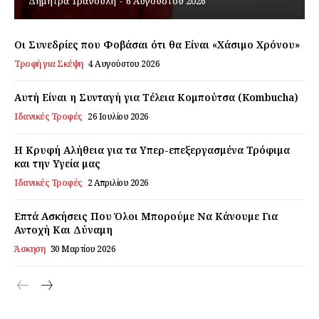
Δήμητρα Τρανούλη
-
6 Αυγούστου 2026
Εγγραφείτε τώρα!
Οι Συνεδρίες που Φοβάσαι ότι θα Είναι «Χάσιμο Χρόνου»
Τροφή για Σκέψη
4 Αυγούστου 2026
Daily Food
Αυτή Είναι η Συνταγή για Τέλεια Κομπούτσα (Kombucha)
Ιδανικές Τροφές
26 Ιουλίου 2026
Σχετικά με εμάς
Η Κρυφή Αλήθεια για τα Υπερ-επεξεργασμένα Τρόφιμα
Αποποίηση Ευθυνών
και την Υγεία μας
Ο λογαριασμός μου
Ιδανικές Τροφές
2 Απριλίου 2026
Επικοινωνία
Επτά Ασκήσεις Που Όλοι Μπορούμε Να Κάνουμε Για
Αντοχή Και Δύναμη
Άσκηση
30 Μαρτίου 2026