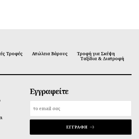
κές Τροφές
Απώλεια Βάρους
Τροφή για Σκέψη
Ταξίδια & Διατροφή
Εγγραφείτε
υ
αι
ΕΓΓΡΑΦΉ