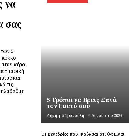
ς να
α σας
 των 5
ό κόκκο
 στον αέρα
ια τροφική
ματος και
κά τις
αμηλόβαθμη
5 Τρόποι να Βρεις Ξανά
τον Εαυτό σου
Δήμητρα Τρανούλη
-
6 Αυγούστου 2026
Οι Συνεδρίες που Φοβάσαι ότι θα Είναι