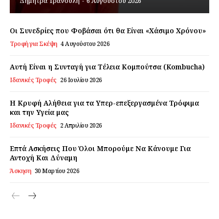
Δήμητρα Τρανούλη
-
6 Αυγούστου 2026
Εγγραφείτε τώρα!
Οι Συνεδρίες που Φοβάσαι ότι θα Είναι «Χάσιμο Χρόνου»
Τροφή για Σκέψη
4 Αυγούστου 2026
Daily Food
Αυτή Είναι η Συνταγή για Τέλεια Κομπούτσα (Kombucha)
Ιδανικές Τροφές
26 Ιουλίου 2026
Σχετικά με εμάς
Η Κρυφή Αλήθεια για τα Υπερ-επεξεργασμένα Τρόφιμα
Αποποίηση Ευθυνών
και την Υγεία μας
Ο λογαριασμός μου
Ιδανικές Τροφές
2 Απριλίου 2026
Επικοινωνία
Επτά Ασκήσεις Που Όλοι Μπορούμε Να Κάνουμε Για
Αντοχή Και Δύναμη
Άσκηση
30 Μαρτίου 2026