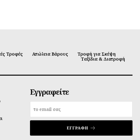
κές Τροφές
Απώλεια Βάρους
Τροφή για Σκέψη
Ταξίδια & Διατροφή
Εγγραφείτε
υ
αι
ΕΓΓΡΑΦΉ