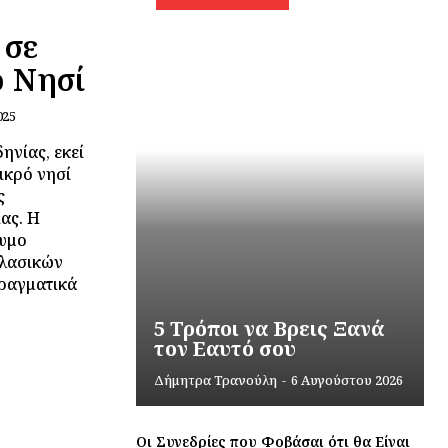
 σε
ό Νησί
025
ηνίας, εκεί
ικρό νησί
ς
ας. Η
νυμο
κλασικών
πραγματικά
5 Τρόποι να Βρεις Ξανά
τον Εαυτό σου
Δήμητρα Τρανούλη
-
6 Αυγούστου 2026
Οι Συνεδρίες που Φοβάσαι ότι θα Είναι