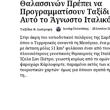
Θαλασσινών Πρέπει να
Προγραμματίσουν Ταξίδι
Αυτό το Άγνωστο Ιταλικ
Ιωσήφ Γαλανάκης
-
28 Ιουνίου 2
Ταξίδια & Διατροφή
Στην άκρη του νοτιοδυτικού πελάγους της Σαρδ
όπου ο Τυρρηνικός συναντά τη Μεσόγειο, ένα μ
με έκταση μόλις 51 km² φυλάσσει έναν από του
πλουσιότερους γευστικούς θησαυρούς της Ιταλί
Ίζολα Σαν Πιέτρο, γνωστή κυρίως από το ομώ
ψαροχώρι Κάρλοφορτε, παραμένει εκτός των 
τουριστικών χαρτών· όμως για όποιον αγαπά 
τη...