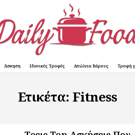
Άσκηση
Ιδανικές Τροφές
Απώλεια Βάρους
Τροφή γ
Ετικέτα:
Fitness
Τρεις Top Ασκήσεις Που