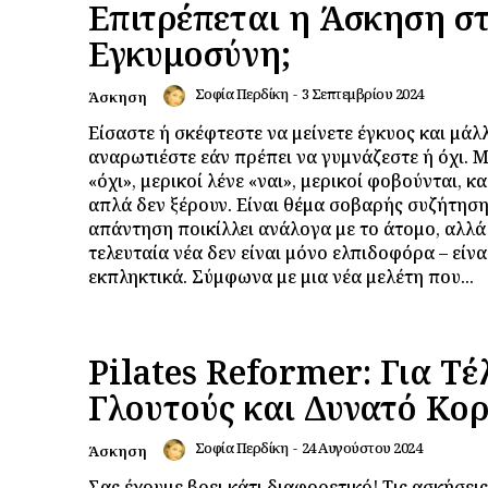
Επιτρέπεται η Άσκηση σ
Εγκυμοσύνη;
Σοφία Περδίκη
-
3 Σεπτεμβρίου 2024
Άσκηση
Είσαστε ή σκέφτεστε να μείνετε έγκυος και μάλ
αναρωτιέστε εάν πρέπει να γυμνάζεστε ή όχι. Μ
«όχι», μερικοί λένε «ναι», μερικοί φοβούνται, κα
απλά δεν ξέρουν. Είναι θέμα σοβαρής συζήτηση
απάντηση ποικίλλει ανάλογα με το άτομο, αλλά
τελευταία νέα δεν είναι μόνο ελπιδοφόρα – είνα
εκπληκτικά. Σύμφωνα με μια νέα μελέτη που...
Pilates Reformer: Για Τέ
Γλουτούς και Δυνατό Κο
Σοφία Περδίκη
-
24 Αυγούστου 2024
Άσκηση
Σας έχουμε βρει κάτι διαφορετικό! Τις ασκήσεις