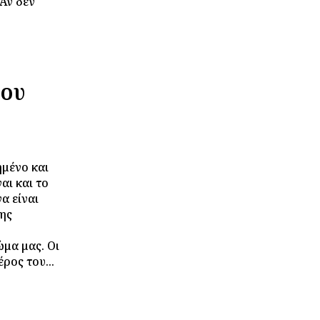
του
ημένο και
αι και το
α είναι
νης
α μας. Οι
ρος του...