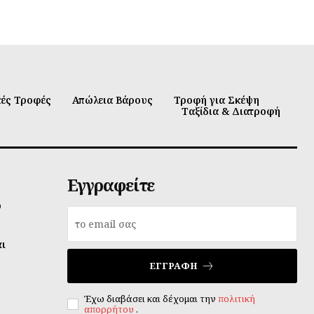
κές Τροφές
Απώλεια Βάρους
Τροφή για Σκέψη
Ταξίδια & Διατροφή
Εγγραφείτε
υ
αι
ΕΓΓΡΑΦΉ
Έχω διαβάσει και δέχομαι την
πολιτική
απορρήτου
.