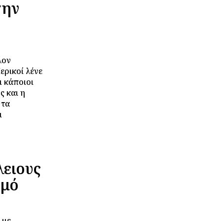
την
λον
ερικοί λένε
ι κάποιοι
ς και η
 τα
ι
λειους
ρμό
 με