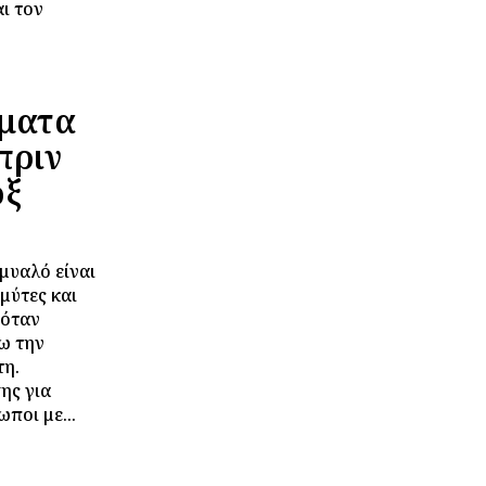
ι τον
γματα
πριν
οξ
 μυαλό είναι
μύτες και
 όταν
ω την
τη.
ης για
ποι με...