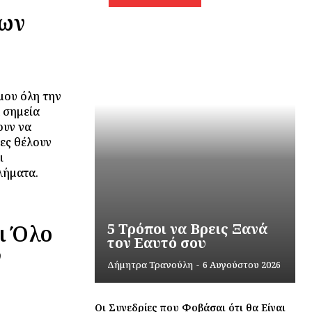
Των
μου όλη την
 σημεία
ουν να
ες θέλουν
ι
λήματα.
ι Όλο
5 Τρόποι να Βρεις Ξανά
τον Εαυτό σου
ν
Δήμητρα Τρανούλη
-
6 Αυγούστου 2026
Οι Συνεδρίες που Φοβάσαι ότι θα Είναι