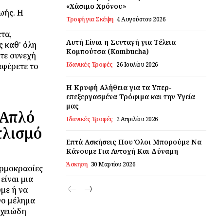
«Χάσιμο Χρόνου»
ωής. Η
Τροφή για Σκέψη
4 Αυγούστου 2026
ετα,
Αυτή Είναι η Συνταγή για Τέλεια
ς καθ’ όλη
Κομπούτσα (Kombucha)
άτε συνεχή
Ιδανικές Τροφές
26 Ιουλίου 2026
αφέρετε το
Η Κρυφή Αλήθεια για τα Υπερ-
επεξεργασμένα Τρόφιμα και την Υγεία
μας
 Απλό
Ιδανικές Τροφές
2 Απριλίου 2026
πλισμό
Επτά Ασκήσεις Που Όλοι Μπορούμε Να
Κάνουμε Για Αντοχή Και Δύναμη
Άσκηση
30 Μαρτίου 2026
ερμοκρασίες
είναι μια
με ή να
νο μέλημα
ιχειώδη