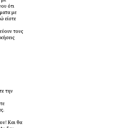
νου ότι
ματα με
νώ είστε
εύουν τους
σκήσεις
τε την
τε
ς.
ου! Και θα