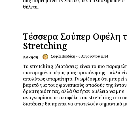
σας πάρει μόνο 15 λεπτά για να ολοκληρώσετε. Αν δεν
θέλετε...
Τέσσερα Σούπερ Οφέλη 
Stretching
Σοφία Περδίκη
-
6 Αυγούστου 2024
Άσκηση
Το stretching (διατάσεις) είναι το πιο παραμελ
υποτιμημένο μέρος μιας προπόνησης – αλλά είν
απολύτως απαραίτητο. Γνωρίζουμε ότι μπορεί ν
βαρετό για τους φανατικούς οπαδούς της έντο
δραστηριότητας, αλλά θα ήταν αμέλεια να μην
αναγνωρίσουμε τα οφέλη του stretching στο σώμ
διατάσεις θα πρέπει να αποτελούν σημαντικό μέ