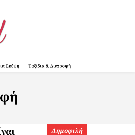
ια Σκέψη
Ταξίδια & Διατροφή
οφή
ίναι
Δημοφιλή