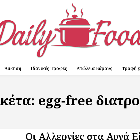
Άσκηση
Ιδανικές Τροφές
Απώλεια Βάρους
Τροφή γ
ικέτα:
egg-free διατρ
Οι Αλλεργίες στα Αυγά Ε