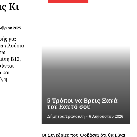
ς Κι
ωβρίου 2025
φής για
αι πλούσια
ουν
μίνη Β12,
ούνται
 και
, η
5 Τρόποι να Βρεις Ξανά
τον Εαυτό σου
Δήμητρα Τρανούλη
-
6 Αυγούστου 2026
Οι Συνεδρίες που Φοβάσαι ότι θα Είναι