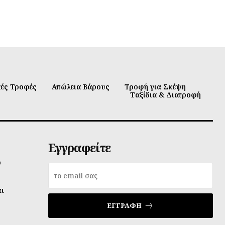
κές Τροφές
Απώλεια Βάρους
Τροφή για Σκέψη
Ταξίδια & Διατροφή
Εγγραφείτε
υ
αι
ΕΓΓΡΑΦΉ