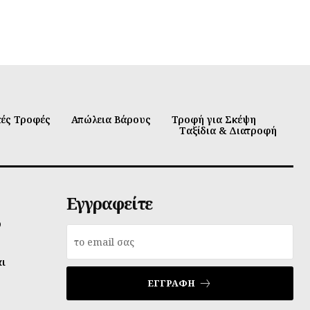
κές Τροφές
Απώλεια Βάρους
Τροφή για Σκέψη
Ταξίδια & Διατροφή
Εγγραφείτε
υ
αι
ΕΓΓΡΑΦΉ