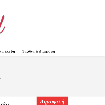
ια Σκέψη
Ταξίδια & Διατροφή
x
Δημοφιλή
χή: