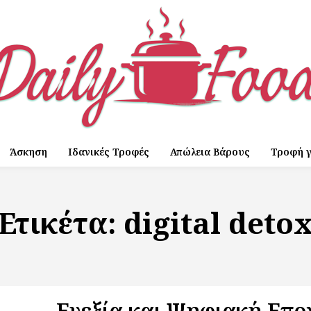
Άσκηση
Ιδανικές Τροφές
Απώλεια Βάρους
Τροφή γ
Ετικέτα:
digital deto
Ευεξία και Ψηφιακή Επο