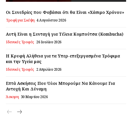
Εγγραφείτε τώρα!
Οι Συνεδρίες που Φοβάσαι ότι θα Είναι «Χάσιμο Χρόνου»
Τροφή για Σκέψη
4 Αυγούστου 2026
Αυτή Είναι η Συνταγή για Τέλεια Κομπούτσα (Kombucha)
Daily Food
Ιδανικές Τροφές
26 Ιουλίου 2026
Σχετικά με εμάς
Η Κρυφή Αλήθεια για τα Υπερ-επεξεργασμένα Τρόφιμα
Αποποίηση Ευθυνών
και την Υγεία μας
Ο λογαριασμός μου
Ιδανικές Τροφές
2 Απριλίου 2026
Επικοινωνία
Επτά Ασκήσεις Που Όλοι Μπορούμε Να Κάνουμε Για
Αντοχή Και Δύναμη
Άσκηση
30 Μαρτίου 2026