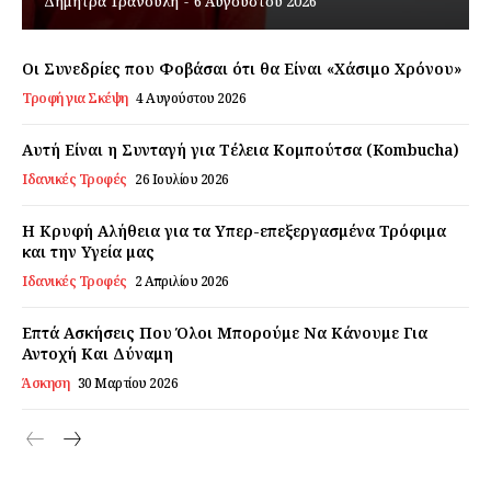
Δήμητρα Τρανούλη
-
6 Αυγούστου 2026
Εγγραφείτε τώρα!
Οι Συνεδρίες που Φοβάσαι ότι θα Είναι «Χάσιμο Χρόνου»
Τροφή για Σκέψη
4 Αυγούστου 2026
Daily Food
Αυτή Είναι η Συνταγή για Τέλεια Κομπούτσα (Kombucha)
Ιδανικές Τροφές
26 Ιουλίου 2026
Σχετικά με εμάς
Η Κρυφή Αλήθεια για τα Υπερ-επεξεργασμένα Τρόφιμα
Αποποίηση Ευθυνών
και την Υγεία μας
Ο λογαριασμός μου
Ιδανικές Τροφές
2 Απριλίου 2026
Επικοινωνία
Επτά Ασκήσεις Που Όλοι Μπορούμε Να Κάνουμε Για
Αντοχή Και Δύναμη
Άσκηση
30 Μαρτίου 2026