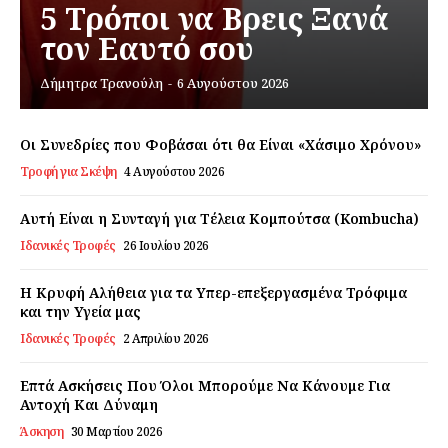
5 Τρόποι να Βρεις Ξανά
τον Εαυτό σου
Εγγραφείτε τώρα!
Δήμητρα Τρανούλη
-
6 Αυγούστου 2026
Οι Συνεδρίες που Φοβάσαι ότι θα Είναι «Χάσιμο Χρόνου»
Daily Food
Τροφή για Σκέψη
4 Αυγούστου 2026
Αυτή Είναι η Συνταγή για Τέλεια Κομπούτσα (Kombucha)
Σχετικά με εμάς
Ιδανικές Τροφές
26 Ιουλίου 2026
Αποποίηση Ευθυνών
Ο λογαριασμός μου
Η Κρυφή Αλήθεια για τα Υπερ-επεξεργασμένα Τρόφιμα
και την Υγεία μας
Επικοινωνία
Ιδανικές Τροφές
2 Απριλίου 2026
Επτά Ασκήσεις Που Όλοι Μπορούμε Να Κάνουμε Για
Αντοχή Και Δύναμη
Άσκηση
30 Μαρτίου 2026