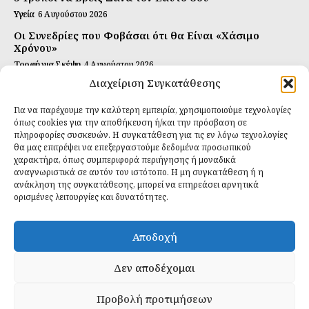
Υγεία
6 Αυγούστου 2026
Οι Συνεδρίες που Φοβάσαι ότι θα Είναι «Χάσιμο
Χρόνου»
Τροφή για Σκέψη
4 Αυγούστου 2026
Διαχείριση Συγκατάθεσης
Αυτή Είναι η Συνταγή για Τέλεια Κομπούτσα
(Kombucha)
Για να παρέχουμε την καλύτερη εμπειρία, χρησιμοποιούμε τεχνολογίες
Ιδανικές Τροφές
26 Ιουλίου 2026
όπως cookies για την αποθήκευση ή/και την πρόσβαση σε
πληροφορίες συσκευών. Η συγκατάθεση για τις εν λόγω τεχνολογίες
θα μας επιτρέψει να επεξεργαστούμε δεδομένα προσωπικού
Εγγραφείτε
χαρακτήρα, όπως συμπεριφορά περιήγησης ή μοναδικά
αναγνωριστικά σε αυτόν τον ιστότοπο. Η μη συγκατάθεση ή η
ανάκληση της συγκατάθεσης, μπορεί να επηρεάσει αρνητικά
ορισμένες λειτουργίες και δυνατότητες.
ΕΓΓΡΑΦΉ
Αποδοχή
Έχω διαβάσει και δέχομαι την
πολιτική απορρήτου
.
Δεν αποδέχομαι
Προβολή προτιμήσεων