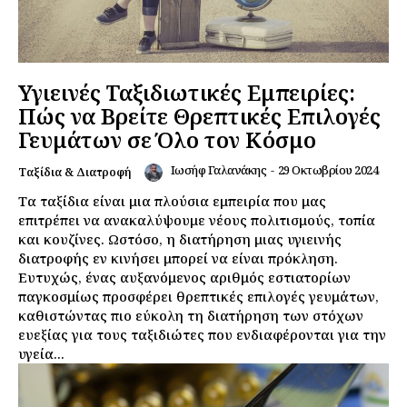
Daily Food
Σχετικά με εμάς
Αποποίηση Ευθυνών
Υγιεινές Ταξιδιωτικές Εμπειρίες:
Ο λογαριασμός μου
Πώς να Βρείτε Θρεπτικές Επιλογές
Επικοινωνία
Γευμάτων σε Όλο τον Κόσμο
Ιωσήφ Γαλανάκης
-
29 Οκτωβρίου 2024
Ταξίδια & Διατροφή
Τα ταξίδια είναι μια πλούσια εμπειρία που μας
επιτρέπει να ανακαλύψουμε νέους πολιτισμούς, τοπία
και κουζίνες. Ωστόσο, η διατήρηση μιας υγιεινής
διατροφής εν κινήσει μπορεί να είναι πρόκληση.
Ευτυχώς, ένας αυξανόμενος αριθμός εστιατορίων
παγκοσμίως προσφέρει θρεπτικές επιλογές γευμάτων,
καθιστώντας πιο εύκολη τη διατήρηση των στόχων
ευεξίας για τους ταξιδιώτες που ενδιαφέρονται για την
υγεία...