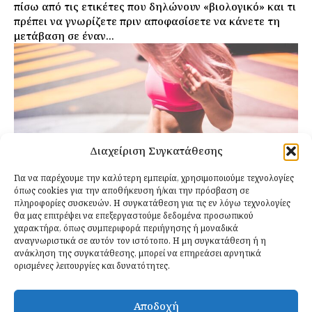
πίσω από τις ετικέτες που δηλώνουν «βιολογικό» και τι
πρέπει να γνωρίζετε πριν αποφασίσετε να κάνετε τη
μετάβαση σε έναν...
Διαχείριση Συγκατάθεσης
Για να παρέχουμε την καλύτερη εμπειρία, χρησιμοποιούμε τεχνολογίες
όπως cookies για την αποθήκευση ή/και την πρόσβαση σε
πληροφορίες συσκευών. Η συγκατάθεση για τις εν λόγω τεχνολογίες
θα μας επιτρέψει να επεξεργαστούμε δεδομένα προσωπικού
χαρακτήρα, όπως συμπεριφορά περιήγησης ή μοναδικά
αναγνωριστικά σε αυτόν τον ιστότοπο. Η μη συγκατάθεση ή η
ανάκληση της συγκατάθεσης, μπορεί να επηρεάσει αρνητικά
Καταναλώστε Αυτές τις 10 Τροφές
ορισμένες λειτουργίες και δυνατότητες.
για Ένα Επίπεδο Στομάχι
Αποδοχή
Αντώνης Δημητρόπουλος
-
28 Αυγούστου 2024
Δίαιτα