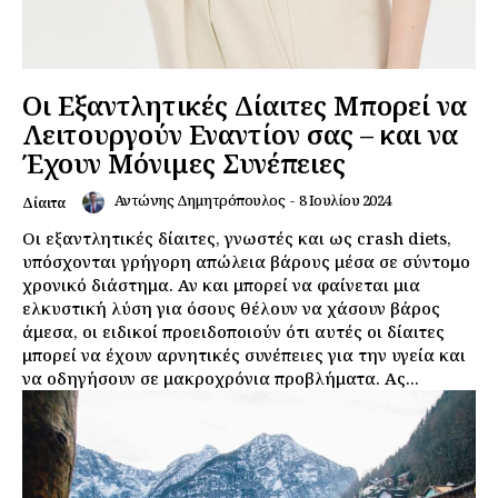
Daily Food
Σχετικά με εμάς
Αποποίηση Ευθυνών
Οι Εξαντλητικές Δίαιτες Μπορεί να
Ο λογαριασμός μου
Λειτουργούν Εναντίον σας – και να
Έχουν Μόνιμες Συνέπειες
Επικοινωνία
Αντώνης Δημητρόπουλος
-
8 Ιουλίου 2024
Δίαιτα
Οι εξαντλητικές δίαιτες, γνωστές και ως crash diets,
υπόσχονται γρήγορη απώλεια βάρους μέσα σε σύντομο
χρονικό διάστημα. Αν και μπορεί να φαίνεται μια
ελκυστική λύση για όσους θέλουν να χάσουν βάρος
άμεσα, οι ειδικοί προειδοποιούν ότι αυτές οι δίαιτες
μπορεί να έχουν αρνητικές συνέπειες για την υγεία και
να οδηγήσουν σε μακροχρόνια προβλήματα. Ας...