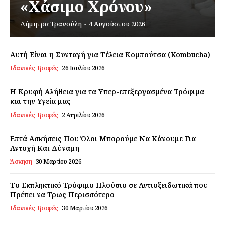
«Χάσιμο Χρόνου»
Δήμητρα Τρανούλη
-
4 Αυγούστου 2026
Εγγραφείτε τώρα!
Αυτή Είναι η Συνταγή για Τέλεια Κομπούτσα (Kombucha)
Ιδανικές Τροφές
26 Ιουλίου 2026
Daily Food
Η Κρυφή Αλήθεια για τα Υπερ-επεξεργασμένα Τρόφιμα
και την Υγεία μας
Σχετικά με εμάς
Ιδανικές Τροφές
2 Απριλίου 2026
Αποποίηση Ευθυνών
Επτά Ασκήσεις Που Όλοι Μπορούμε Να Κάνουμε Για
Ο λογαριασμός μου
Αντοχή Και Δύναμη
Επικοινωνία
Άσκηση
30 Μαρτίου 2026
Το Εκπληκτικό Τρόφιμο Πλούσιο σε Αντιοξειδωτικά που
Πρέπει να Τρως Περισσότερο
Ιδανικές Τροφές
30 Μαρτίου 2026