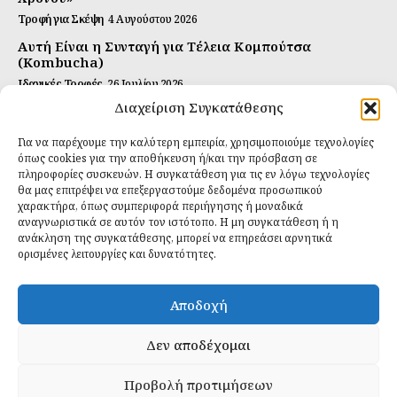
Τροφή για Σκέψη
4 Αυγούστου 2026
Αυτή Είναι η Συνταγή για Τέλεια Κομπούτσα
(Kombucha)
Ιδανικές Τροφές
26 Ιουλίου 2026
Διαχείριση Συγκατάθεσης
Η Κρυφή Αλήθεια για τα Υπερ-επεξεργασμένα
Τρόφιμα και την Υγεία μας
Για να παρέχουμε την καλύτερη εμπειρία, χρησιμοποιούμε τεχνολογίες
Ιδανικές Τροφές
2 Απριλίου 2026
όπως cookies για την αποθήκευση ή/και την πρόσβαση σε
πληροφορίες συσκευών. Η συγκατάθεση για τις εν λόγω τεχνολογίες
θα μας επιτρέψει να επεξεργαστούμε δεδομένα προσωπικού
Εγγραφείτε
χαρακτήρα, όπως συμπεριφορά περιήγησης ή μοναδικά
αναγνωριστικά σε αυτόν τον ιστότοπο. Η μη συγκατάθεση ή η
ανάκληση της συγκατάθεσης, μπορεί να επηρεάσει αρνητικά
ορισμένες λειτουργίες και δυνατότητες.
ΕΓΓΡΑΦΉ
Αποδοχή
Έχω διαβάσει και δέχομαι την
πολιτική απορρήτου
.
Δεν αποδέχομαι
Προβολή προτιμήσεων