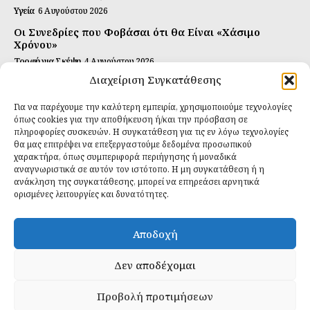
Υγεία
6 Αυγούστου 2026
Οι Συνεδρίες που Φοβάσαι ότι θα Είναι «Χάσιμο
Χρόνου»
Τροφή για Σκέψη
4 Αυγούστου 2026
Διαχείριση Συγκατάθεσης
Αυτή Είναι η Συνταγή για Τέλεια Κομπούτσα
(Kombucha)
Για να παρέχουμε την καλύτερη εμπειρία, χρησιμοποιούμε τεχνολογίες
Ιδανικές Τροφές
26 Ιουλίου 2026
όπως cookies για την αποθήκευση ή/και την πρόσβαση σε
πληροφορίες συσκευών. Η συγκατάθεση για τις εν λόγω τεχνολογίες
θα μας επιτρέψει να επεξεργαστούμε δεδομένα προσωπικού
Εγγραφείτε
χαρακτήρα, όπως συμπεριφορά περιήγησης ή μοναδικά
αναγνωριστικά σε αυτόν τον ιστότοπο. Η μη συγκατάθεση ή η
ανάκληση της συγκατάθεσης, μπορεί να επηρεάσει αρνητικά
ορισμένες λειτουργίες και δυνατότητες.
ΕΓΓΡΑΦΉ
Αποδοχή
Έχω διαβάσει και δέχομαι την
πολιτική απορρήτου
.
Δεν αποδέχομαι
Προβολή προτιμήσεων