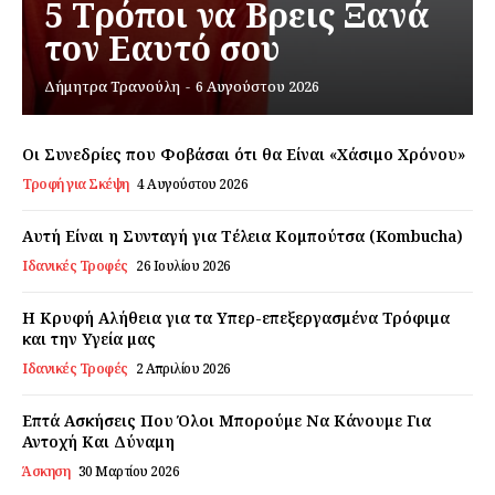
5 Τρόποι να Βρεις Ξανά
τον Εαυτό σου
Εγγραφείτε τώρα!
Δήμητρα Τρανούλη
-
6 Αυγούστου 2026
Οι Συνεδρίες που Φοβάσαι ότι θα Είναι «Χάσιμο Χρόνου»
Τροφή για Σκέψη
4 Αυγούστου 2026
Daily Food
Αυτή Είναι η Συνταγή για Τέλεια Κομπούτσα (Kombucha)
Σχετικά με εμάς
Ιδανικές Τροφές
26 Ιουλίου 2026
Αποποίηση Ευθυνών
Ο λογαριασμός μου
Η Κρυφή Αλήθεια για τα Υπερ-επεξεργασμένα Τρόφιμα
και την Υγεία μας
Επικοινωνία
Ιδανικές Τροφές
2 Απριλίου 2026
Επτά Ασκήσεις Που Όλοι Μπορούμε Να Κάνουμε Για
Αντοχή Και Δύναμη
Άσκηση
30 Μαρτίου 2026