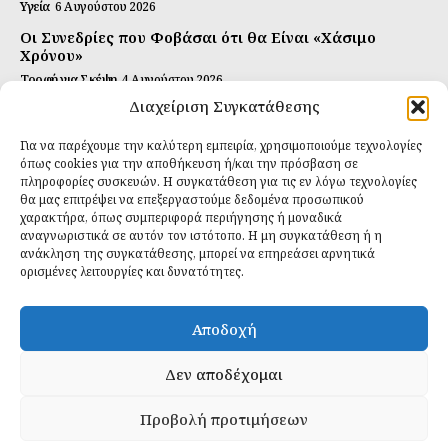
Υγεία
6 Αυγούστου 2026
Οι Συνεδρίες που Φοβάσαι ότι θα Είναι «Χάσιμο
Χρόνου»
Τροφή για Σκέψη
4 Αυγούστου 2026
Διαχείριση Συγκατάθεσης
Αυτή Είναι η Συνταγή για Τέλεια Κομπούτσα
(Kombucha)
Για να παρέχουμε την καλύτερη εμπειρία, χρησιμοποιούμε τεχνολογίες
Ιδανικές Τροφές
26 Ιουλίου 2026
όπως cookies για την αποθήκευση ή/και την πρόσβαση σε
πληροφορίες συσκευών. Η συγκατάθεση για τις εν λόγω τεχνολογίες
θα μας επιτρέψει να επεξεργαστούμε δεδομένα προσωπικού
Εγγραφείτε
χαρακτήρα, όπως συμπεριφορά περιήγησης ή μοναδικά
αναγνωριστικά σε αυτόν τον ιστότοπο. Η μη συγκατάθεση ή η
ανάκληση της συγκατάθεσης, μπορεί να επηρεάσει αρνητικά
ορισμένες λειτουργίες και δυνατότητες.
ΕΓΓΡΑΦΉ
Αποδοχή
Έχω διαβάσει και δέχομαι την
πολιτική απορρήτου
.
Δεν αποδέχομαι
Προβολή προτιμήσεων