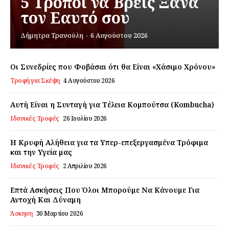
5 Τρόποι να Βρεις Ξανά
τον Εαυτό σου
Εγγραφείτε τώρα!
Δήμητρα Τρανούλη
-
6 Αυγούστου 2026
Οι Συνεδρίες που Φοβάσαι ότι θα Είναι «Χάσιμο Χρόνου»
Τροφή για Σκέψη
4 Αυγούστου 2026
Daily Food
Αυτή Είναι η Συνταγή για Τέλεια Κομπούτσα (Kombucha)
Σχετικά με εμάς
Ιδανικές Τροφές
26 Ιουλίου 2026
Αποποίηση Ευθυνών
Ο λογαριασμός μου
Η Κρυφή Αλήθεια για τα Υπερ-επεξεργασμένα Τρόφιμα
και την Υγεία μας
Επικοινωνία
Ιδανικές Τροφές
2 Απριλίου 2026
Επτά Ασκήσεις Που Όλοι Μπορούμε Να Κάνουμε Για
Αντοχή Και Δύναμη
Άσκηση
30 Μαρτίου 2026