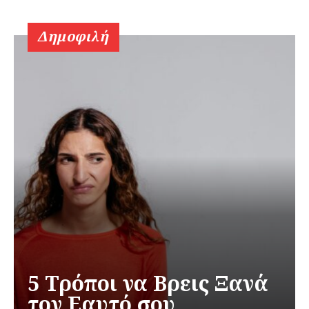
Δημοφιλή
5 Τρόποι να Βρεις Ξανά
τον Εαυτό σου