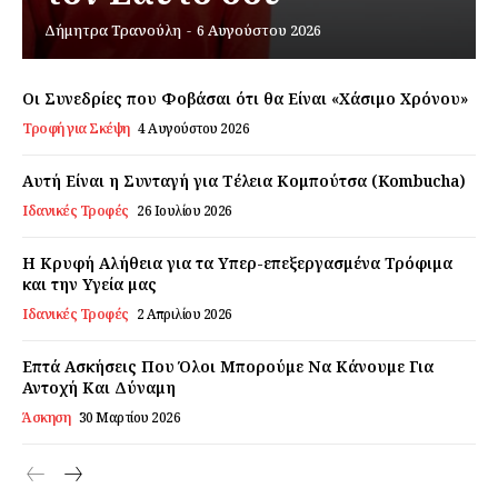
Δήμητρα Τρανούλη
-
6 Αυγούστου 2026
Εγγραφείτε τώρα!
Οι Συνεδρίες που Φοβάσαι ότι θα Είναι «Χάσιμο Χρόνου»
Τροφή για Σκέψη
4 Αυγούστου 2026
Daily Food
Αυτή Είναι η Συνταγή για Τέλεια Κομπούτσα (Kombucha)
Ιδανικές Τροφές
26 Ιουλίου 2026
Σχετικά με εμάς
Αποποίηση Ευθυνών
Η Κρυφή Αλήθεια για τα Υπερ-επεξεργασμένα Τρόφιμα
και την Υγεία μας
Ο λογαριασμός μου
Ιδανικές Τροφές
2 Απριλίου 2026
Επικοινωνία
Επτά Ασκήσεις Που Όλοι Μπορούμε Να Κάνουμε Για
Αντοχή Και Δύναμη
Άσκηση
30 Μαρτίου 2026