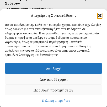
Χρόνου»
Τροφή για Σκέψη
4 Αυγούστου 2026
Διαχείριση Συγκατάθεσης
Αυτή Είναι η Συνταγή για Τέλεια Κομπούτσα
(Kombucha)
Για να παρέχουμε την καλύτερη εμπειρία, χρησιμοποιούμε τεχνολογίες
Ιδανικές Τροφές
26 Ιουλίου 2026
όπως cookies για την αποθήκευση ή/και την πρόσβαση σε
πληροφορίες συσκευών. Η συγκατάθεση για τις εν λόγω τεχνολογίες
θα μας επιτρέψει να επεξεργαστούμε δεδομένα προσωπικού
Εγγραφείτε
χαρακτήρα, όπως συμπεριφορά περιήγησης ή μοναδικά
αναγνωριστικά σε αυτόν τον ιστότοπο. Η μη συγκατάθεση ή η
ανάκληση της συγκατάθεσης, μπορεί να επηρεάσει αρνητικά
ορισμένες λειτουργίες και δυνατότητες.
ΕΓΓΡΑΦΉ
Αποδοχή
Έχω διαβάσει και δέχομαι την
πολιτική απορρήτου
.
Δεν αποδέχομαι
Προβολή προτιμήσεων
Daily Food © 2024 All Rights Reserved. Powered by
Fos
Creative
.
Πολιτική απορρήτου