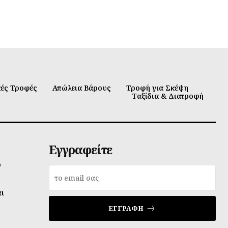
κές Τροφές
Απώλεια Βάρους
Τροφή για Σκέψη
Ταξίδια & Διατροφή
Εγγραφείτε
υ
αι
ΕΓΓΡΑΦΉ