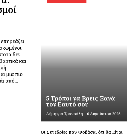
σμοί
 επηρεάζει
υσκωμένοι
ίποτα δεν
θαρτικά και
ική
αι μια πιο
ου το τσάι από...
5 Τρόποι να Βρεις Ξανά
τον Εαυτό σου
Δήμητρα Τρανούλη
-
6 Αυγούστου 2026
Οι Συνεδρίες που Φοβάσαι ότι θα Είναι