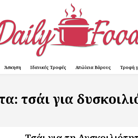
Άσκηση
Ιδανικές Τροφές
Απώλεια Βάρους
Τροφή γ
έτα:
τσάι για δυσκοιλ
Τσάι για τη Δυσκοιλιότη