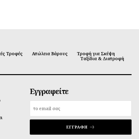
κές Τροφές
Απώλεια Βάρους
Τροφή για Σκέψη
Ταξίδια & Διατροφή
Εγγραφείτε
υ
αι
ΕΓΓΡΑΦΉ