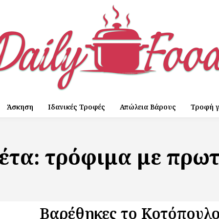
Άσκηση
Ιδανικές Τροφές
Απώλεια Βάρους
Τροφή γ
κέτα:
τρόφιμα με πρωτ
Βαρέθηκες το Κοτόπουλο