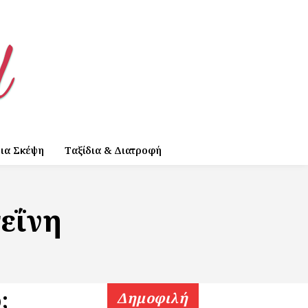
ια Σκέψη
Ταξίδια & Διατροφή
εΐνη
;
Δημοφιλή