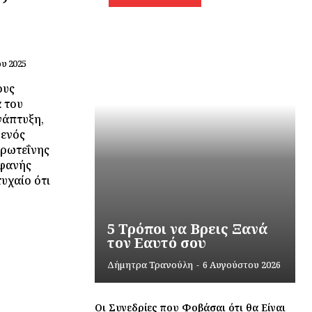
ου 2025
ους
 του
νάπτυξη,
 ενός
πρωτεΐνης
οφανής
τυχαίο ότι
5 Τρόποι να Βρεις Ξανά
τον Εαυτό σου
Δήμητρα Τρανούλη
-
6 Αυγούστου 2026
Οι Συνεδρίες που Φοβάσαι ότι θα Είναι