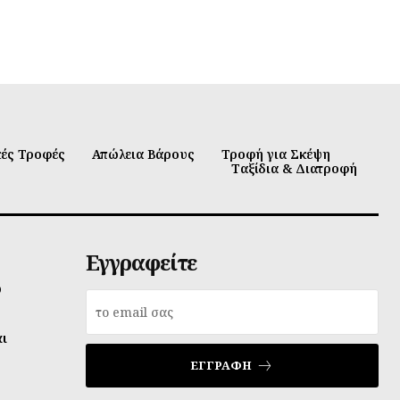
κές Τροφές
Απώλεια Βάρους
Τροφή για Σκέψη
Ταξίδια & Διατροφή
Εγγραφείτε
υ
αι
ΕΓΓΡΑΦΉ