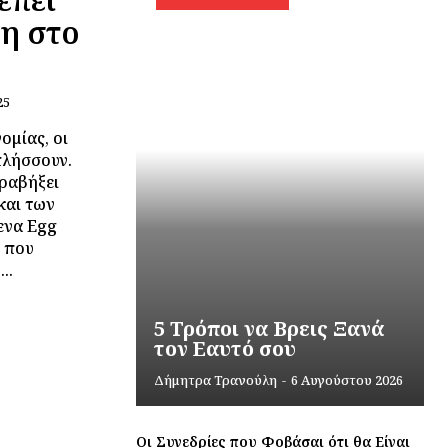
ση στο
25
ομίας, οι
πλήσσουν.
τραβήξει
και των
ενα Egg
η που
..
5 Τρόποι να Βρεις Ξανά
τον Εαυτό σου
Δήμητρα Τρανούλη
-
6 Αυγούστου 2026
Οι Συνεδρίες που Φοβάσαι ότι θα Είναι