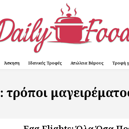
Άσκηση
Ιδανικές Τροφές
Απώλεια Βάρους
Τροφή γ
α:
τρόποι μαγειρέματο
Egg Flights: Όλα Όσα Πρ