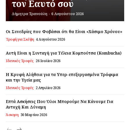
τον Εαυτό σου
Δήμητρα Τρανούλη
-
6 Αυγούστου 2026
Εγγραφείτε τώρα!
Οι Συνεδρίες που Φοβάσαι ότι θα Είναι «Χάσιμο Χρόνου»
Τροφή για Σκέψη
4 Αυγούστου 2026
Daily Food
Αυτή Είναι η Συνταγή για Τέλεια Κομπούτσα (Kombucha)
Σχετικά με εμάς
Ιδανικές Τροφές
26 Ιουλίου 2026
Αποποίηση Ευθυνών
Η Κρυφή Αλήθεια για τα Υπερ-επεξεργασμένα Τρόφιμα
Ο λογαριασμός μου
και την Υγεία μας
Επικοινωνία
Ιδανικές Τροφές
2 Απριλίου 2026
Επτά Ασκήσεις Που Όλοι Μπορούμε Να Κάνουμε Για
Αντοχή Και Δύναμη
Άσκηση
30 Μαρτίου 2026