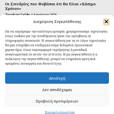
Οι Συνεδρίες που Φοβάσαι ότι θα Είναι «Χάσιμο
Χρόνου»
Τροφή για Σκέψη
4 Αυγούστου 2026
Διαχείριση Συγκατάθεσης
Αυτή Είναι η Συνταγή για Τέλεια Κομπούτσα
(Kombucha)
Για να παρέχουμε την καλύτερη εμπειρία, χρησιμοποιούμε τεχνολογίες
Ιδανικές Τροφές
26 Ιουλίου 2026
όπως cookies για την αποθήκευση ή/και την πρόσβαση σε
πληροφορίες συσκευών. Η συγκατάθεση για τις εν λόγω τεχνολογίες
θα μας επιτρέψει να επεξεργαστούμε δεδομένα προσωπικού
Εγγραφείτε
χαρακτήρα, όπως συμπεριφορά περιήγησης ή μοναδικά
αναγνωριστικά σε αυτόν τον ιστότοπο. Η μη συγκατάθεση ή η
ανάκληση της συγκατάθεσης, μπορεί να επηρεάσει αρνητικά
ορισμένες λειτουργίες και δυνατότητες.
ΕΓΓΡΑΦΉ
Αποδοχή
Έχω διαβάσει και δέχομαι την
πολιτική απορρήτου
.
Δεν αποδέχομαι
Προβολή προτιμήσεων
Daily Food © 2024 All Rights Reserved. Powered by
Fos
Creative
.
Πολιτική απορρήτου