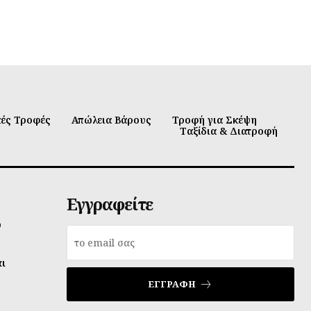
κές Τροφές
Απώλεια Βάρους
Τροφή για Σκέψη
Ταξίδια & Διατροφή
Εγγραφείτε
υ
αι
ΕΓΓΡΑΦΉ