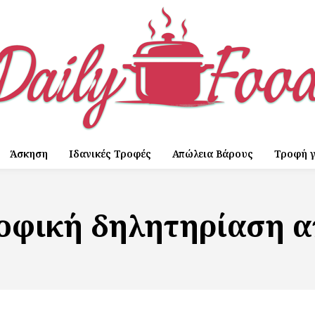
Άσκηση
Ιδανικές Τροφές
Απώλεια Βάρους
Τροφή γ
οφική δηλητηρίαση α