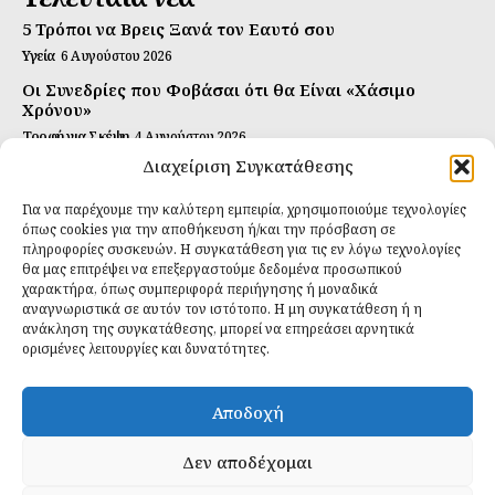
5 Τρόποι να Βρεις Ξανά τον Εαυτό σου
Υγεία
6 Αυγούστου 2026
Οι Συνεδρίες που Φοβάσαι ότι θα Είναι «Χάσιμο
Χρόνου»
Τροφή για Σκέψη
4 Αυγούστου 2026
Διαχείριση Συγκατάθεσης
Αυτή Είναι η Συνταγή για Τέλεια Κομπούτσα
(Kombucha)
Για να παρέχουμε την καλύτερη εμπειρία, χρησιμοποιούμε τεχνολογίες
Ιδανικές Τροφές
26 Ιουλίου 2026
όπως cookies για την αποθήκευση ή/και την πρόσβαση σε
πληροφορίες συσκευών. Η συγκατάθεση για τις εν λόγω τεχνολογίες
θα μας επιτρέψει να επεξεργαστούμε δεδομένα προσωπικού
Εγγραφείτε
χαρακτήρα, όπως συμπεριφορά περιήγησης ή μοναδικά
αναγνωριστικά σε αυτόν τον ιστότοπο. Η μη συγκατάθεση ή η
ανάκληση της συγκατάθεσης, μπορεί να επηρεάσει αρνητικά
ορισμένες λειτουργίες και δυνατότητες.
ΕΓΓΡΑΦΉ
Αποδοχή
Έχω διαβάσει και δέχομαι την
πολιτική απορρήτου
.
Δεν αποδέχομαι