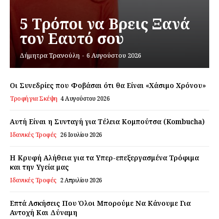
5 Τρόποι να Βρεις Ξανά
τον Εαυτό σου
Εγγραφείτε τώρα!
Δήμητρα Τρανούλη
-
6 Αυγούστου 2026
Οι Συνεδρίες που Φοβάσαι ότι θα Είναι «Χάσιμο Χρόνου»
Daily Food
Τροφή για Σκέψη
4 Αυγούστου 2026
Σχετικά με εμάς
Αυτή Είναι η Συνταγή για Τέλεια Κομπούτσα (Kombucha)
Αποποίηση Ευθυνών
Ιδανικές Τροφές
26 Ιουλίου 2026
Ο λογαριασμός μου
Η Κρυφή Αλήθεια για τα Υπερ-επεξεργασμένα Τρόφιμα
Επικοινωνία
και την Υγεία μας
Ιδανικές Τροφές
2 Απριλίου 2026
Επτά Ασκήσεις Που Όλοι Μπορούμε Να Κάνουμε Για
Αντοχή Και Δύναμη