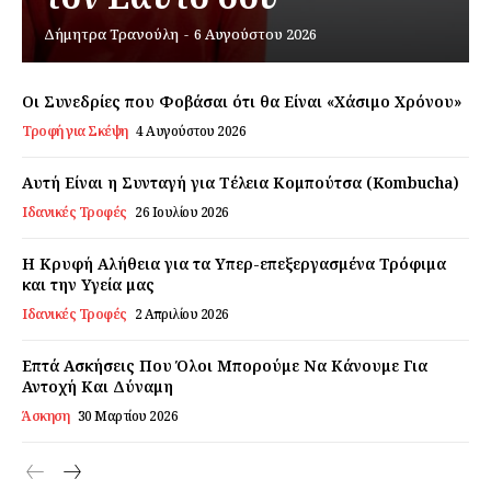
Δήμητρα Τρανούλη
-
6 Αυγούστου 2026
Εγγραφείτε τώρα!
Οι Συνεδρίες που Φοβάσαι ότι θα Είναι «Χάσιμο Χρόνου»
Τροφή για Σκέψη
4 Αυγούστου 2026
Daily Food
Αυτή Είναι η Συνταγή για Τέλεια Κομπούτσα (Kombucha)
Ιδανικές Τροφές
26 Ιουλίου 2026
Σχετικά με εμάς
Αποποίηση Ευθυνών
Η Κρυφή Αλήθεια για τα Υπερ-επεξεργασμένα Τρόφιμα
Ο λογαριασμός μου
και την Υγεία μας
Ιδανικές Τροφές
2 Απριλίου 2026
Επικοινωνία
Επτά Ασκήσεις Που Όλοι Μπορούμε Να Κάνουμε Για
Αντοχή Και Δύναμη
Άσκηση
30 Μαρτίου 2026