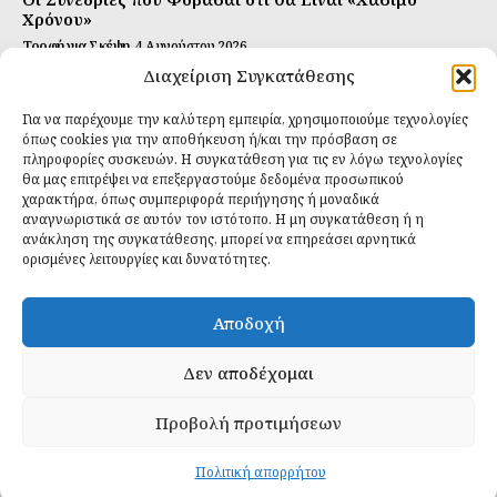
Χρόνου»
Τροφή για Σκέψη
4 Αυγούστου 2026
Διαχείριση Συγκατάθεσης
Αυτή Είναι η Συνταγή για Τέλεια Κομπούτσα
(Kombucha)
Για να παρέχουμε την καλύτερη εμπειρία, χρησιμοποιούμε τεχνολογίες
Ιδανικές Τροφές
26 Ιουλίου 2026
όπως cookies για την αποθήκευση ή/και την πρόσβαση σε
πληροφορίες συσκευών. Η συγκατάθεση για τις εν λόγω τεχνολογίες
θα μας επιτρέψει να επεξεργαστούμε δεδομένα προσωπικού
Εγγραφείτε
χαρακτήρα, όπως συμπεριφορά περιήγησης ή μοναδικά
αναγνωριστικά σε αυτόν τον ιστότοπο. Η μη συγκατάθεση ή η
ανάκληση της συγκατάθεσης, μπορεί να επηρεάσει αρνητικά
ορισμένες λειτουργίες και δυνατότητες.
ΕΓΓΡΑΦΉ
Αποδοχή
Έχω διαβάσει και δέχομαι την
πολιτική απορρήτου
.
Δεν αποδέχομαι
Προβολή προτιμήσεων
Daily Food © 2024 All Rights Reserved. Powered by
Fos
Creative
.
Πολιτική απορρήτου