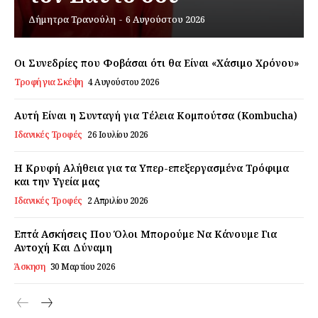
Δήμητρα Τρανούλη
-
6 Αυγούστου 2026
Εγγραφείτε τώρα!
Οι Συνεδρίες που Φοβάσαι ότι θα Είναι «Χάσιμο Χρόνου»
Τροφή για Σκέψη
4 Αυγούστου 2026
Daily Food
Αυτή Είναι η Συνταγή για Τέλεια Κομπούτσα (Kombucha)
Ιδανικές Τροφές
26 Ιουλίου 2026
Σχετικά με εμάς
Αποποίηση Ευθυνών
Η Κρυφή Αλήθεια για τα Υπερ-επεξεργασμένα Τρόφιμα
και την Υγεία μας
Ο λογαριασμός μου
Ιδανικές Τροφές
2 Απριλίου 2026
Επικοινωνία
Επτά Ασκήσεις Που Όλοι Μπορούμε Να Κάνουμε Για
Αντοχή Και Δύναμη
Άσκηση
30 Μαρτίου 2026