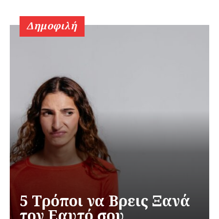
Δημοφιλή
5 Τρόποι να Βρεις Ξανά
τον Εαυτό σου