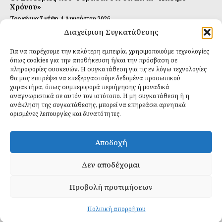
Χρόνου»
Τροφή για Σκέψη
4 Αυγούστου 2026
Διαχείριση Συγκατάθεσης
Αυτή Είναι η Συνταγή για Τέλεια Κομπούτσα
(Kombucha)
Για να παρέχουμε την καλύτερη εμπειρία, χρησιμοποιούμε τεχνολογίες
Ιδανικές Τροφές
26 Ιουλίου 2026
όπως cookies για την αποθήκευση ή/και την πρόσβαση σε
πληροφορίες συσκευών. Η συγκατάθεση για τις εν λόγω τεχνολογίες
θα μας επιτρέψει να επεξεργαστούμε δεδομένα προσωπικού
Εγγραφείτε
χαρακτήρα, όπως συμπεριφορά περιήγησης ή μοναδικά
αναγνωριστικά σε αυτόν τον ιστότοπο. Η μη συγκατάθεση ή η
ανάκληση της συγκατάθεσης, μπορεί να επηρεάσει αρνητικά
ορισμένες λειτουργίες και δυνατότητες.
ΕΓΓΡΑΦΉ
Αποδοχή
Έχω διαβάσει και δέχομαι την
πολιτική απορρήτου
.
Δεν αποδέχομαι
Προβολή προτιμήσεων
Daily Food © 2024 All Rights Reserved. Powered by
Fos
Creative
.
Πολιτική απορρήτου