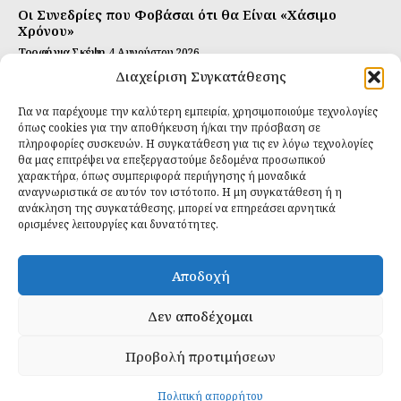
Οι Συνεδρίες που Φοβάσαι ότι θα Είναι «Χάσιμο
Χρόνου»
Τροφή για Σκέψη
4 Αυγούστου 2026
Διαχείριση Συγκατάθεσης
Αυτή Είναι η Συνταγή για Τέλεια Κομπούτσα
(Kombucha)
Για να παρέχουμε την καλύτερη εμπειρία, χρησιμοποιούμε τεχνολογίες
Ιδανικές Τροφές
26 Ιουλίου 2026
όπως cookies για την αποθήκευση ή/και την πρόσβαση σε
πληροφορίες συσκευών. Η συγκατάθεση για τις εν λόγω τεχνολογίες
θα μας επιτρέψει να επεξεργαστούμε δεδομένα προσωπικού
Εγγραφείτε
χαρακτήρα, όπως συμπεριφορά περιήγησης ή μοναδικά
αναγνωριστικά σε αυτόν τον ιστότοπο. Η μη συγκατάθεση ή η
ανάκληση της συγκατάθεσης, μπορεί να επηρεάσει αρνητικά
ορισμένες λειτουργίες και δυνατότητες.
ΕΓΓΡΑΦΉ
Αποδοχή
Έχω διαβάσει και δέχομαι την
πολιτική απορρήτου
.
Δεν αποδέχομαι
Προβολή προτιμήσεων
Daily Food © 2024 All Rights Reserved. Powered by
Fos
Creative
.
Πολιτική απορρήτου