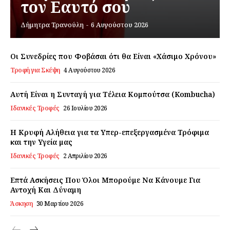
τον Εαυτό σου
Δήμητρα Τρανούλη
-
6 Αυγούστου 2026
Εγγραφείτε τώρα!
Οι Συνεδρίες που Φοβάσαι ότι θα Είναι «Χάσιμο Χρόνου»
Τροφή για Σκέψη
4 Αυγούστου 2026
Daily Food
Αυτή Είναι η Συνταγή για Τέλεια Κομπούτσα (Kombucha)
Σχετικά με εμάς
Ιδανικές Τροφές
26 Ιουλίου 2026
Αποποίηση Ευθυνών
Η Κρυφή Αλήθεια για τα Υπερ-επεξεργασμένα Τρόφιμα
Ο λογαριασμός μου
και την Υγεία μας
Επικοινωνία
Ιδανικές Τροφές
2 Απριλίου 2026
Επτά Ασκήσεις Που Όλοι Μπορούμε Να Κάνουμε Για
Αντοχή Και Δύναμη
Άσκηση
30 Μαρτίου 2026