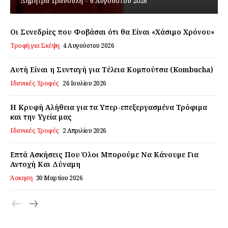
Δήμητρα Τρανούλη
-
6 Αυγούστου 2026
Εγγραφείτε τώρα!
Οι Συνεδρίες που Φοβάσαι ότι θα Είναι «Χάσιμο Χρόνου»
Τροφή για Σκέψη
4 Αυγούστου 2026
Daily Food
Αυτή Είναι η Συνταγή για Τέλεια Κομπούτσα (Kombucha)
Ιδανικές Τροφές
26 Ιουλίου 2026
Σχετικά με εμάς
Η Κρυφή Αλήθεια για τα Υπερ-επεξεργασμένα Τρόφιμα
Αποποίηση Ευθυνών
και την Υγεία μας
Ο λογαριασμός μου
Ιδανικές Τροφές
2 Απριλίου 2026
Επικοινωνία
Επτά Ασκήσεις Που Όλοι Μπορούμε Να Κάνουμε Για
Αντοχή Και Δύναμη
Άσκηση
30 Μαρτίου 2026