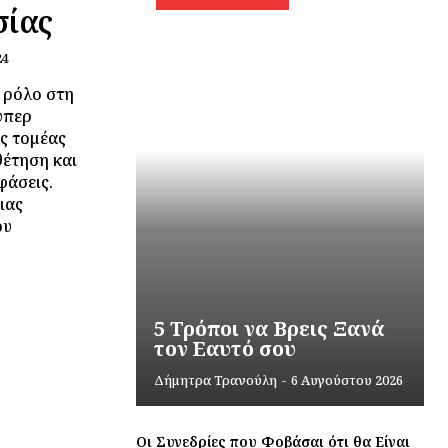
σίας
24
 ρόλο στη
ύπερ
ας τομέας
θέτηση και
φάσεις.
ιας
ου
5 Τρόποι να Βρεις Ξανά
τον Εαυτό σου
Δήμητρα Τρανούλη
-
6 Αυγούστου 2026
Οι Συνεδρίες που Φοβάσαι ότι θα Είναι