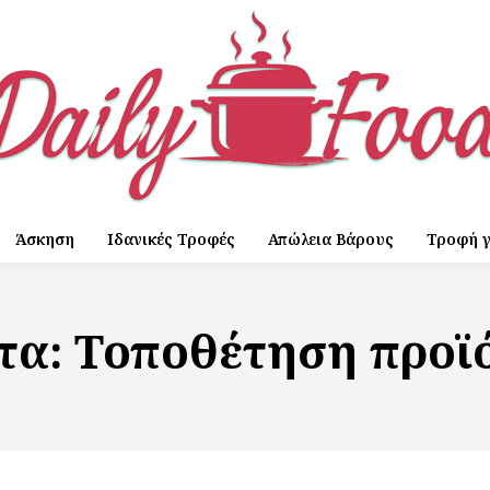
Άσκηση
Ιδανικές Τροφές
Απώλεια Βάρους
Τροφή γ
έτα:
Τοποθέτηση προϊ