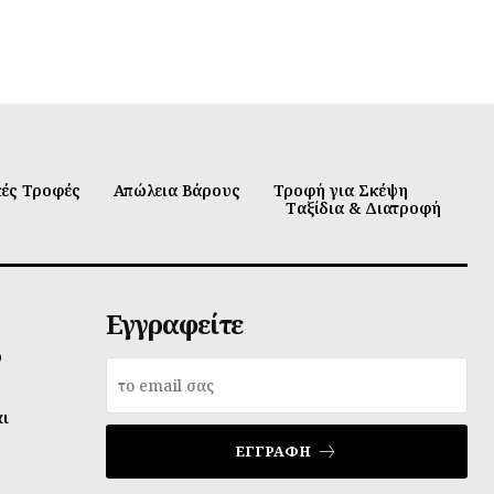
κές Τροφές
Απώλεια Βάρους
Τροφή για Σκέψη
Ταξίδια & Διατροφή
Εγγραφείτε
υ
αι
ΕΓΓΡΑΦΉ