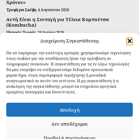
Χρόνου»
Τροφή για Σκέψη
4 Αυγούστου 2026
Αυτή Είναι η Συνταγή για Τέλεια Κομπούτσα
(Kombucha)
Ιδανικές Τροφές
26 Ιουλίου 2026
Διαχείριση Συγκατάθεσης
Η Κρυφή Αλήθεια για τα Υπερ-επεξεργασμένα
Τρόφιμα και την Υγεία μας
Για να παρέχουμε την καλύτερη εμπειρία, χρησιμοποιούμε τεχνολογίες
Ιδανικές Τροφές
2 Απριλίου 2026
όπως cookies για την αποθήκευση ή/και την πρόσβαση σε
πληροφορίες συσκευών. Η συγκατάθεση για τις εν λόγω τεχνολογίες
θα μας επιτρέψει να επεξεργαστούμε δεδομένα προσωπικού
Εγγραφείτε
χαρακτήρα, όπως συμπεριφορά περιήγησης ή μοναδικά
αναγνωριστικά σε αυτόν τον ιστότοπο. Η μη συγκατάθεση ή η
ανάκληση της συγκατάθεσης, μπορεί να επηρεάσει αρνητικά
ορισμένες λειτουργίες και δυνατότητες.
ΕΓΓΡΑΦΉ
Αποδοχή
Έχω διαβάσει και δέχομαι την
πολιτική απορρήτου
.
Δεν αποδέχομαι
Προβολή προτιμήσεων