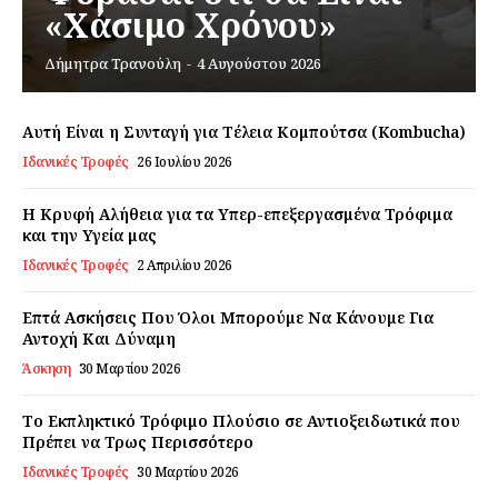
«Χάσιμο Χρόνου»
Δήμητρα Τρανούλη
-
4 Αυγούστου 2026
Εγγραφείτε τώρα!
Αυτή Είναι η Συνταγή για Τέλεια Κομπούτσα (Kombucha)
Ιδανικές Τροφές
26 Ιουλίου 2026
Daily Food
Η Κρυφή Αλήθεια για τα Υπερ-επεξεργασμένα Τρόφιμα
και την Υγεία μας
Σχετικά με εμάς
Ιδανικές Τροφές
2 Απριλίου 2026
Αποποίηση Ευθυνών
Επτά Ασκήσεις Που Όλοι Μπορούμε Να Κάνουμε Για
Ο λογαριασμός μου
Αντοχή Και Δύναμη
Επικοινωνία
Άσκηση
30 Μαρτίου 2026
Το Εκπληκτικό Τρόφιμο Πλούσιο σε Αντιοξειδωτικά που
Πρέπει να Τρως Περισσότερο
Ιδανικές Τροφές
30 Μαρτίου 2026