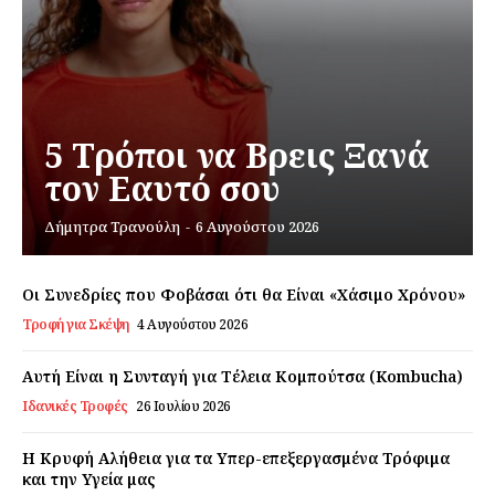
Daily Food
Σχετικά με εμάς
Αποποίηση Ευθυνών
Ο λογαριασμός μου
5 Τρόποι να Βρεις Ξανά
Επικοινωνία
τον Εαυτό σου
Δήμητρα Τρανούλη
-
6 Αυγούστου 2026
Οι Συνεδρίες που Φοβάσαι ότι θα Είναι «Χάσιμο Χρόνου»
Τροφή για Σκέψη
4 Αυγούστου 2026
Αυτή Είναι η Συνταγή για Τέλεια Κομπούτσα (Kombucha)
Ιδανικές Τροφές
26 Ιουλίου 2026
Η Κρυφή Αλήθεια για τα Υπερ-επεξεργασμένα Τρόφιμα
και την Υγεία μας