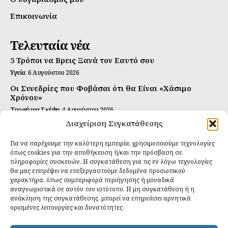
Επικοινωνία
Τελευταία νέα
5 Τρόποι να Βρεις Ξανά τον Εαυτό σου
Υγεία
6 Αυγούστου 2026
Οι Συνεδρίες που Φοβάσαι ότι θα Είναι «Χάσιμο
Χρόνου»
Τροφή για Σκέψη
4 Αυγούστου 2026
Διαχείριση Συγκατάθεσης
Αυτή Είναι η Συνταγή για Τέλεια Κομπούτσα
(Kombucha)
Για να παρέχουμε την καλύτερη εμπειρία, χρησιμοποιούμε τεχνολογίες
Ιδανικές Τροφές
26 Ιουλίου 2026
όπως cookies για την αποθήκευση ή/και την πρόσβαση σε
πληροφορίες συσκευών. Η συγκατάθεση για τις εν λόγω τεχνολογίες
Εγγραφείτε
θα μας επιτρέψει να επεξεργαστούμε δεδομένα προσωπικού
χαρακτήρα, όπως συμπεριφορά περιήγησης ή μοναδικά
αναγνωριστικά σε αυτόν τον ιστότοπο. Η μη συγκατάθεση ή η
ανάκληση της συγκατάθεσης, μπορεί να επηρεάσει αρνητικά
ορισμένες λειτουργίες και δυνατότητες.