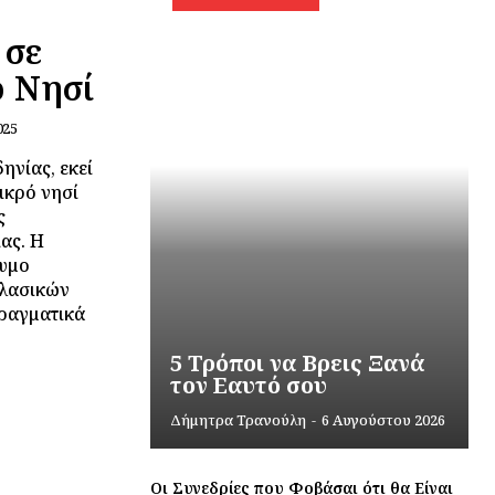
 σε
ό Νησί
025
ηνίας, εκεί
ικρό νησί
ς
ας. Η
νυμο
κλασικών
πραγματικά
5 Τρόποι να Βρεις Ξανά
τον Εαυτό σου
Δήμητρα Τρανούλη
-
6 Αυγούστου 2026
Οι Συνεδρίες που Φοβάσαι ότι θα Είναι