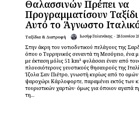
Θαλασσινών Πρέπει να
Προγραμματίσουν Ταξίδι
Αυτό το Άγνωστο Ιταλικ
Ιωσήφ Γαλανάκης
-
28 Ιουνίου 2
Ταξίδια & Διατροφή
Στην άκρη του νοτιοδυτικού πελάγους της Σαρδ
όπου ο Τυρρηνικός συναντά τη Μεσόγειο, ένα μ
με έκταση μόλις 51 km² φυλάσσει έναν από του
πλουσιότερους γευστικούς θησαυρούς της Ιταλί
Ίζολα Σαν Πιέτρο, γνωστή κυρίως από το ομώ
ψαροχώρι Κάρλοφορτε, παραμένει εκτός των 
τουριστικών χαρτών· όμως για όποιον αγαπά 
τη...