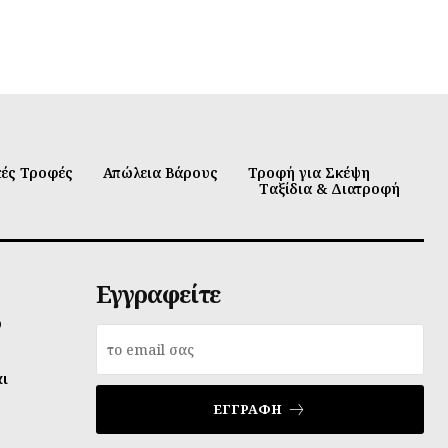
κές Τροφές
Απώλεια Βάρους
Τροφή για Σκέψη
Ταξίδια & Διατροφή
Εγγραφείτε
υ
αι
ΕΓΓΡΑΦΉ