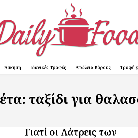
Άσκηση
Ιδανικές Τροφές
Απώλεια Βάρους
Τροφή γ
κέτα:
ταξίδι για θαλασ
Γιατί οι Λάτρεις των