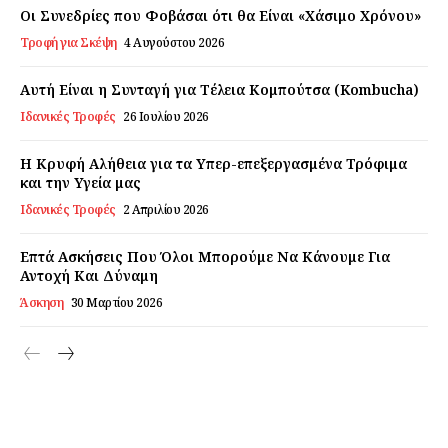
Εγγραφείτε τώρα!
Οι Συνεδρίες που Φοβάσαι ότι θα Είναι «Χάσιμο Χρόνου»
Τροφή για Σκέψη
4 Αυγούστου 2026
Αυτή Είναι η Συνταγή για Τέλεια Κομπούτσα (Kombucha)
Daily Food
Ιδανικές Τροφές
26 Ιουλίου 2026
Σχετικά με εμάς
Η Κρυφή Αλήθεια για τα Υπερ-επεξεργασμένα Τρόφιμα
και την Υγεία μας
Αποποίηση Ευθυνών
Ιδανικές Τροφές
2 Απριλίου 2026
Ο λογαριασμός μου
Επικοινωνία
Επτά Ασκήσεις Που Όλοι Μπορούμε Να Κάνουμε Για
Αντοχή Και Δύναμη
Άσκηση
30 Μαρτίου 2026