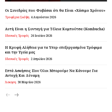
Εγγραφείτε τώρα!
Οι Συνεδρίες που Φοβάσαι ότι θα Είναι «Χάσιμο Χρόνου»
Τροφή για Σκέψη
4 Αυγούστου 2026
Αυτή Είναι η Συνταγή για Τέλεια Κομπούτσα (Kombucha)
Daily Food
Ιδανικές Τροφές
26 Ιουλίου 2026
Σχετικά με εμάς
Η Κρυφή Αλήθεια για τα Υπερ-επεξεργασμένα Τρόφιμα
Αποποίηση Ευθυνών
και την Υγεία μας
Ο λογαριασμός μου
Ιδανικές Τροφές
2 Απριλίου 2026
Επικοινωνία
Επτά Ασκήσεις Που Όλοι Μπορούμε Να Κάνουμε Για
Αντοχή Και Δύναμη
Άσκηση
30 Μαρτίου 2026