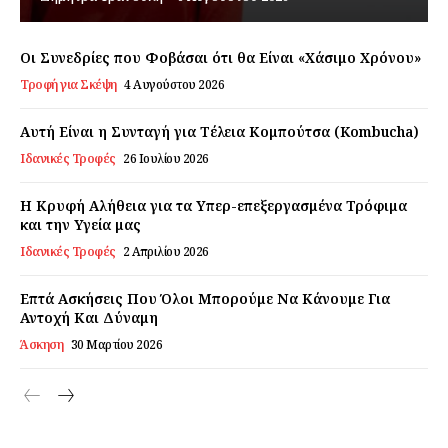
Εγγραφείτε τώρα!
Οι Συνεδρίες που Φοβάσαι ότι θα Είναι «Χάσιμο Χρόνου»
Τροφή για Σκέψη
4 Αυγούστου 2026
Daily Food
Αυτή Είναι η Συνταγή για Τέλεια Κομπούτσα (Kombucha)
Ιδανικές Τροφές
26 Ιουλίου 2026
Σχετικά με εμάς
Η Κρυφή Αλήθεια για τα Υπερ-επεξεργασμένα Τρόφιμα
Αποποίηση Ευθυνών
και την Υγεία μας
Ο λογαριασμός μου
Ιδανικές Τροφές
2 Απριλίου 2026
Επικοινωνία
Επτά Ασκήσεις Που Όλοι Μπορούμε Να Κάνουμε Για
Αντοχή Και Δύναμη
Άσκηση
30 Μαρτίου 2026