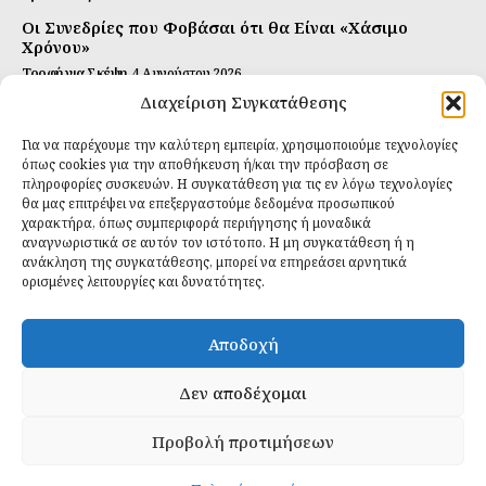
Οι Συνεδρίες που Φοβάσαι ότι θα Είναι «Χάσιμο
Χρόνου»
Τροφή για Σκέψη
4 Αυγούστου 2026
Διαχείριση Συγκατάθεσης
Αυτή Είναι η Συνταγή για Τέλεια Κομπούτσα
(Kombucha)
Για να παρέχουμε την καλύτερη εμπειρία, χρησιμοποιούμε τεχνολογίες
Ιδανικές Τροφές
26 Ιουλίου 2026
όπως cookies για την αποθήκευση ή/και την πρόσβαση σε
πληροφορίες συσκευών. Η συγκατάθεση για τις εν λόγω τεχνολογίες
θα μας επιτρέψει να επεξεργαστούμε δεδομένα προσωπικού
Εγγραφείτε
χαρακτήρα, όπως συμπεριφορά περιήγησης ή μοναδικά
αναγνωριστικά σε αυτόν τον ιστότοπο. Η μη συγκατάθεση ή η
ανάκληση της συγκατάθεσης, μπορεί να επηρεάσει αρνητικά
ορισμένες λειτουργίες και δυνατότητες.
ΕΓΓΡΑΦΉ
Αποδοχή
Έχω διαβάσει και δέχομαι την
πολιτική απορρήτου
.
Δεν αποδέχομαι
Προβολή προτιμήσεων
Daily Food © 2024 All Rights Reserved. Powered by
Fos