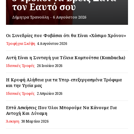
τον Εαυτό σου
Εγγραφείτε τώρα!
Δήμητρα Τρανούλη
-
6 Αυγούστου 2026
Οι Συνεδρίες που Φοβάσαι ότι θα Είναι «Χάσιμο Χρόνου»
Τροφή για Σκέψη
4 Αυγούστου 2026
Daily Food
Αυτή Είναι η Συνταγή για Τέλεια Κομπούτσα (Kombucha)
Σχετικά με εμάς
Ιδανικές Τροφές
26 Ιουλίου 2026
Αποποίηση Ευθυνών
Η Κρυφή Αλήθεια για τα Υπερ-επεξεργασμένα Τρόφιμα
Ο λογαριασμός μου
και την Υγεία μας
Επικοινωνία
Ιδανικές Τροφές
2 Απριλίου 2026
Επτά Ασκήσεις Που Όλοι Μπορούμε Να Κάνουμε Για
Αντοχή Και Δύναμη
Άσκηση
30 Μαρτίου 2026