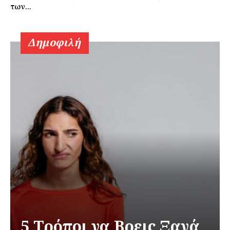
των...
Δημοφιλή
5 Τρόποι να Βρεις Ξανά