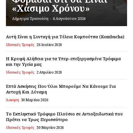
«Χάσιμο Χρόνου»
Δήμητρα Τρανούλη
-
4 Αυγούστου 2026
Εγγραφείτε τώρα!
Αυτή Είναι η Συνταγή για Τέλεια Κομπούτσα (Kombucha)
Ιδανικές Τροφές
26 Ιουλίου 2026
Daily Food
Η Κρυφή Αλήθεια για τα Υπερ-επεξεργασμένα Τρόφιμα
και την Υγεία μας
Σχετικά με εμάς
Ιδανικές Τροφές
2 Απριλίου 2026
Αποποίηση Ευθυνών
Επτά Ασκήσεις Που Όλοι Μπορούμε Να Κάνουμε Για
Ο λογαριασμός μου
Αντοχή Και Δύναμη
Επικοινωνία
Άσκηση
30 Μαρτίου 2026
Το Εκπληκτικό Τρόφιμο Πλούσιο σε Αντιοξειδωτικά που
Πρέπει να Τρως Περισσότερο
Ιδανικές Τροφές
30 Μαρτίου 2026