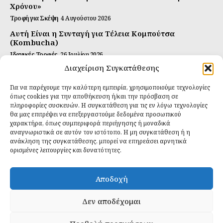
Χρόνου»
Τροφή για Σκέψη
4 Αυγούστου 2026
Αυτή Είναι η Συνταγή για Τέλεια Κομπούτσα
(Kombucha)
Ιδανικές Τροφές
26 Ιουλίου 2026
Διαχείριση Συγκατάθεσης
Η Κρυφή Αλήθεια για τα Υπερ-επεξεργασμένα
Τρόφιμα και την Υγεία μας
Για να παρέχουμε την καλύτερη εμπειρία, χρησιμοποιούμε τεχνολογίες
Ιδανικές Τροφές
2 Απριλίου 2026
όπως cookies για την αποθήκευση ή/και την πρόσβαση σε
πληροφορίες συσκευών. Η συγκατάθεση για τις εν λόγω τεχνολογίες
θα μας επιτρέψει να επεξεργαστούμε δεδομένα προσωπικού
Εγγραφείτε
χαρακτήρα, όπως συμπεριφορά περιήγησης ή μοναδικά
αναγνωριστικά σε αυτόν τον ιστότοπο. Η μη συγκατάθεση ή η
ανάκληση της συγκατάθεσης, μπορεί να επηρεάσει αρνητικά
ορισμένες λειτουργίες και δυνατότητες.
ΕΓΓΡΑΦΉ
Αποδοχή
Έχω διαβάσει και δέχομαι την
πολιτική απορρήτου
.
Δεν αποδέχομαι