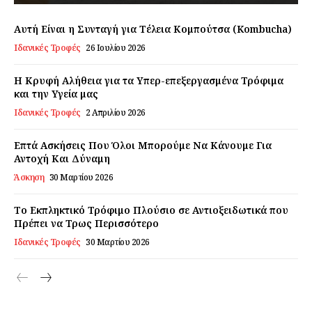
Εγγραφείτε τώρα!
Αυτή Είναι η Συνταγή για Τέλεια Κομπούτσα (Kombucha)
Ιδανικές Τροφές
26 Ιουλίου 2026
Η Κρυφή Αλήθεια για τα Υπερ-επεξεργασμένα Τρόφιμα
και την Υγεία μας
Daily Food
Ιδανικές Τροφές
2 Απριλίου 2026
Σχετικά με εμάς
Επτά Ασκήσεις Που Όλοι Μπορούμε Να Κάνουμε Για
Αποποίηση Ευθυνών
Αντοχή Και Δύναμη
Ο λογαριασμός μου
Άσκηση
30 Μαρτίου 2026
Επικοινωνία
Το Εκπληκτικό Τρόφιμο Πλούσιο σε Αντιοξειδωτικά που
Πρέπει να Τρως Περισσότερο
Ιδανικές Τροφές
30 Μαρτίου 2026