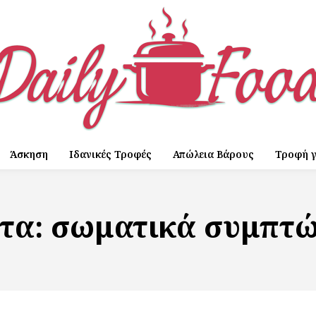
Άσκηση
Ιδανικές Τροφές
Απώλεια Βάρους
Τροφή γ
έτα:
σωματικά συμπτ