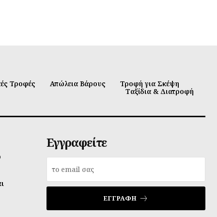
κές Τροφές
Απώλεια Βάρους
Τροφή για Σκέψη
Ταξίδια & Διατροφή
Εγγραφείτε
υ
αι
ΕΓΓΡΑΦΉ