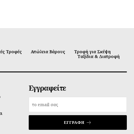
κές Τροφές
Απώλεια Βάρους
Τροφή για Σκέψη
Ταξίδια & Διατροφή
Εγγραφείτε
υ
αι
ΕΓΓΡΑΦΉ