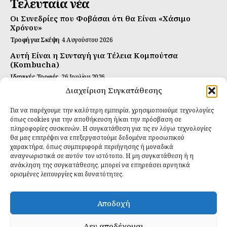
Τελευταία νέα
Οι Συνεδρίες που Φοβάσαι ότι θα Είναι «Χάσιμο
Χρόνου»
Τροφή για Σκέψη
4 Αυγούστου 2026
Αυτή Είναι η Συνταγή για Τέλεια Κομπούτσα
(Kombucha)
Ιδανικές Τροφές
26 Ιουλίου 2026
Διαχείριση Συγκατάθεσης
Η Κρυφή Αλήθεια για τα Υπερ-επεξεργασμένα
Τρόφιμα και την Υγεία μας
Για να παρέχουμε την καλύτερη εμπειρία, χρησιμοποιούμε τεχνολογίες
Ιδανικές Τροφές
2 Απριλίου 2026
όπως cookies για την αποθήκευση ή/και την πρόσβαση σε
πληροφορίες συσκευών. Η συγκατάθεση για τις εν λόγω τεχνολογίες
θα μας επιτρέψει να επεξεργαστούμε δεδομένα προσωπικού
Εγγραφείτε
χαρακτήρα, όπως συμπεριφορά περιήγησης ή μοναδικά
αναγνωριστικά σε αυτόν τον ιστότοπο. Η μη συγκατάθεση ή η
ανάκληση της συγκατάθεσης, μπορεί να επηρεάσει αρνητικά
ορισμένες λειτουργίες και δυνατότητες.
ΕΓΓΡΑΦΉ
Αποδοχή
Έχω διαβάσει και δέχομαι την
πολιτική απορρήτου
.
Δεν αποδέχομαι