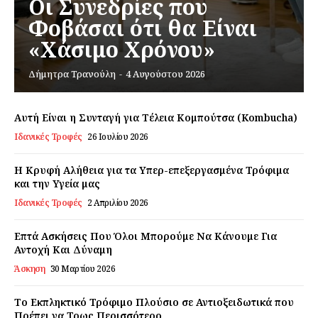
Οι Συνεδρίες που
Φοβάσαι ότι θα Είναι
«Χάσιμο Χρόνου»
Εγγραφείτε τώρα!
Δήμητρα Τρανούλη
-
4 Αυγούστου 2026
Αυτή Είναι η Συνταγή για Τέλεια Κομπούτσα (Kombucha)
Ιδανικές Τροφές
26 Ιουλίου 2026
Daily Food
Η Κρυφή Αλήθεια για τα Υπερ-επεξεργασμένα Τρόφιμα
Σχετικά με εμάς
και την Υγεία μας
Αποποίηση Ευθυνών
Ιδανικές Τροφές
2 Απριλίου 2026
Ο λογαριασμός μου
Επτά Ασκήσεις Που Όλοι Μπορούμε Να Κάνουμε Για
Επικοινωνία
Αντοχή Και Δύναμη
Άσκηση
30 Μαρτίου 2026
Το Εκπληκτικό Τρόφιμο Πλούσιο σε Αντιοξειδωτικά που
Πρέπει να Τρως Περισσότερο