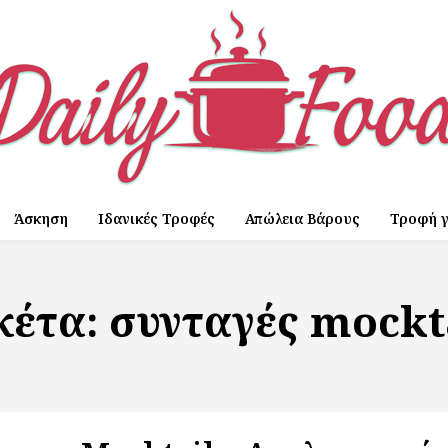
Άσκηση
Ιδανικές Τροφές
Απώλεια Βάρους
Τροφή γ
κέτα:
συνταγές mockt