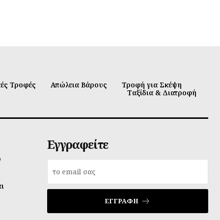
κές Τροφές
Απώλεια Βάρους
Τροφή για Σκέψη
Ταξίδια & Διατροφή
Εγγραφείτε
υ
αι
ΕΓΓΡΑΦΉ