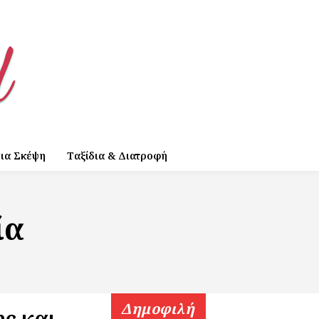
ια Σκέψη
Ταξίδια & Διατροφή
ία
Δημοφιλή
ς και