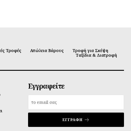
κές Τροφές
Απώλεια Βάρους
Τροφή για Σκέψη
Ταξίδια & Διατροφή
Εγγραφείτε
υ
αι
ΕΓΓΡΑΦΉ