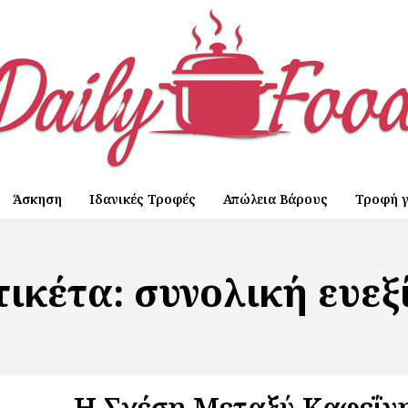
Άσκηση
Ιδανικές Τροφές
Απώλεια Βάρους
Τροφή γ
τικέτα:
συνολική ευεξ
Η Σχέση Μεταξύ Καφεΐνη